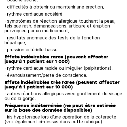
· difficultés à obtenir ou maintenir une érection,
· rythme cardiaque accéléré,
· symptômes de réaction allergique touchant la peau,
tels que rash, démangeaisons, urticaire et éruption
provoquée par un médicament,
· résultats anormaux des tests de la fonction
hépatique,
· pression artérielle basse.
Effets indésirables rares (peuvent affecter
jusqu’à 1 patient sur 1 000)
· rythme cardiaque rapide ou irrégulier (palpitations),
· évanouissement/perte de conscience.
Effets indésirables très rares (peuvent affecter
jusqu’à 1 patient sur 10 000)
· autres réactions allergiques avec gonflement du visage
ou de la gorge.
Fréquence indéterminée (ne peut être estimée
sur la base des données disponibles)
· iris hypotonique lors d’une opération de la cataracte
(voir également ci-dessus dans cette rubrique).