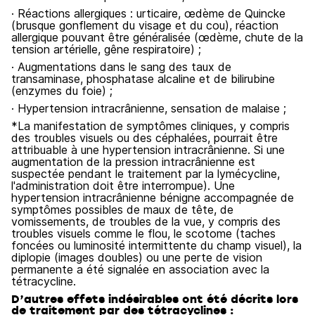
· Réactions allergiques : urticaire, œdème de Quincke
(brusque gonflement du visage et du cou), réaction
allergique pouvant être généralisée (œdème, chute de la
tension artérielle, gêne respiratoire) ;
· Augmentations dans le sang des taux de
transaminase, phosphatase alcaline et de bilirubine
(enzymes du foie) ;
· Hypertension intracrânienne, sensation de malaise ;
*La manifestation de symptômes cliniques, y compris
des troubles visuels ou des céphalées, pourrait être
attribuable à une hypertension intracrânienne. Si une
augmentation de la pression intracrânienne est
suspectée pendant le traitement par la lymécycline,
l'administration doit être interrompue). Une
hypertension intracrânienne bénigne accompagnée de
symptômes possibles de maux de tête, de
vomissements, de troubles de la vue, y compris des
troubles visuels comme le flou, le scotome (taches
foncées ou luminosité intermittente du champ visuel), la
diplopie (images doubles) ou une perte de vision
permanente a été signalée en association avec la
tétracycline.
D’autres effets indésirables ont été décrits lors
de traitement par des tétracyclines :