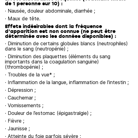
de 1 personne sur 10) :
· Nausée, douleur abdominale, diarrhée ;
· Maux de tête.
Effets indésirables dont la fréquence
d’apparition est non connue (ne peut être
déterminée avec les données disponibles) :
· Diminution de certains globules blancs (neutrophiles)
dans le sang (neutropénie) ;
· Diminution des plaquettes (éléments du sang
importants dans la coagulation sanguine)
(thrombopénie) ;
· Troubles de la vue* ;
· Inflammation de la langue, inflammation de l’intestin ;
· Dépression ;
· Cauchemar ;
· Vomissements ;
· Douleur de l’estomac (épigastralgie) ;
· Fièvre ;
· Jaunisse ;
· Atteinte du foie parfois sévère ;