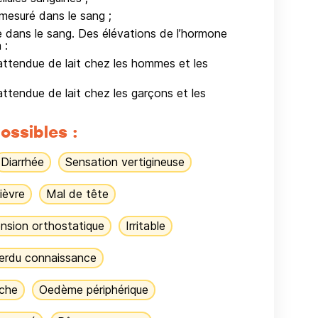
mesuré dans le sang ;
e dans le sang. Des élévations de l’hormone
 :
attendue de lait chez les hommes et les
ttendue de lait chez les garçons et les
ossibles :
Diarrhée
Sensation vertigineuse
ièvre
Mal de tête
nsion orthostatique
Irritable
erdu connaissance
che
Oedème périphérique