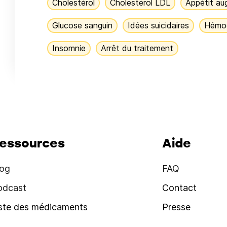
Cholestérol
Cholestérol LDL
Appétit a
Glucose sanguin
Idées suicidaires
Hémog
Insomnie
Arrêt du traitement
essources
Aide
log
FAQ
odcast
Contact
iste des médicaments
Presse