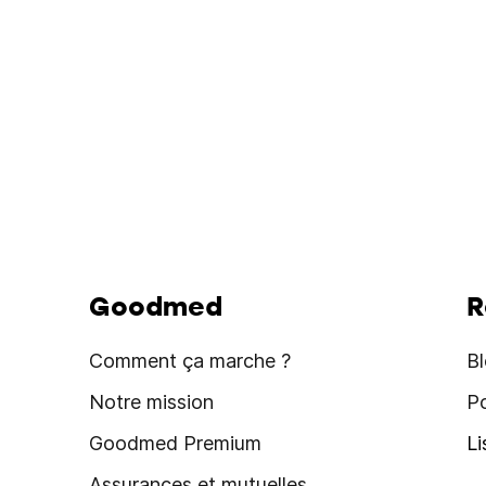
Goodmed
R
Comment ça marche ?
B
Notre mission
P
Goodmed Premium
L
Assurances et mutuelles