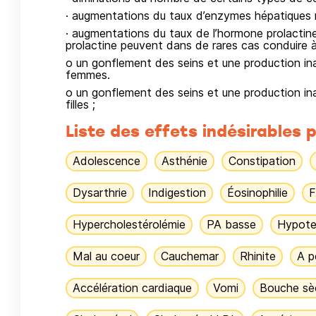
· augmentations du taux d’enzymes hépatiques 
· augmentations du taux de l’hormone prolactin
prolactine peuvent dans de rares cas conduire à
o un gonflement des seins et une production in
femmes.
o un gonflement des seins et une production ina
filles ;
Liste des effets indésirables p
Adolescence
Asthénie
Constipation
Dysarthrie
Indigestion
Éosinophilie
F
Hypercholestérolémie
PA basse
Hypote
Mal au coeur
Cauchemar
Rhinite
A p
Accélération cardiaque
Vomi
Bouche sè