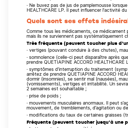
· Ne buvez pas de jus de pamplemousse lors
HEALTHCARE LP. Il peut influencer l'activité d
Quels sont ses effets indésira
Comme tous les médicaments, ce médicament pe
mais ils ne surviennent pas systématiquement c
Très fréquents (peuvent toucher plus d’un
· vertiges (pouvant conduire à des chutes), ma
· somnolence (celle-ci peut disparaître après q
prendre QUETIAPINE ACCORD HEALTHCARE LP) 
· symptômes d’interruption du traitement (symp
arrêtez de prendre QUETIAPINE ACCORD HEALTH
dormir (insomnies), se sentir mal (nausées), mau
(vomissements), vertiges et irritabilité. Un sevr
2 semaines est souhaitable ;
· prise de poids ;
· mouvements musculaires anormaux. Il peut s’agi
mouvement, de tremblements, d’agitation ou de 
· modifications du taux de certaines graisses (tr
Fréquents (peuvent toucher jusqu’à une pe