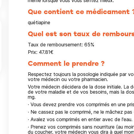
même lorsque vous vous sentez mieux.
Que contient ce médicament 
quétiapine
Quel est son taux de rembour
Taux de remboursement:
65
%
Prix:
47.81
€
Comment le prendre ?
Respectez toujours la posologie indiquée par v
votre médecin ou votre pharmacien.
Votre médecin décidera de la dose initiale. La d
de votre maladie et de vos besoins, mais la do
mg.
· Vous devez prendre vos comprimés en une prise
· Ne cassez pas le comprimé, ne le mâchez pas e
· Avalez vos comprimés en entier avec de l'eau.
· Prenez vos comprimés sans nourriture (au mo
du coucher, votre médecin vous dira à quel mo