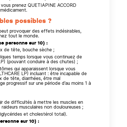
que vous prenez QUETIAPINE ACCORD
u médicament.
bles possibles ?
ut provoquer des effets indésirables,
hez tout le monde.
e personne sur 10) :
ux de tête, bouche sèche ;
uelques temps lorsque vous continuez de
(pouvant conduire à des chutes) ;
tômes qui apparaissent lorsque vous
CARE LP) incluant : être incapable de
x de tête, diarrhées, être mal
age progressif sur une période d’au moins 1 à
r de difficultés à mettre les muscles en
raideurs musculaires non douloureuses ;
iglycérides et cholestérol total).
rsonne sur 10) :