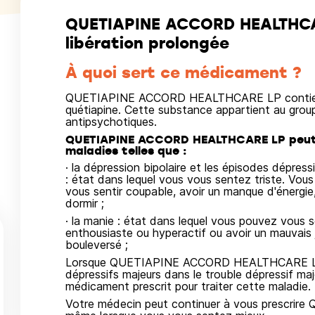
QUETIAPINE ACCORD HEALTHCA
libération prolongée
À quoi sert ce médicament ?
QUETIAPINE ACCORD HEALTHCARE LP contient u
quétiapine. Cette substance appartient au gro
antipsychotiques.
QUETIAPINE ACCORD HEALTHCARE LP peut êt
maladies telles que :
· la dépression bipolaire et les épisodes dépress
: état dans lequel vous vous sentez triste. Vou
vous sentir coupable, avoir un manque d'énergie,
dormir ;
· la manie : état dans lequel vous pouvez vous se
enthousiaste ou hyperactif ou avoir un mauvais j
bouleversé ;
Lorsque QUETIAPINE ACCORD HEALTHCARE LP es
dépressifs majeurs dans le trouble dépressif maj
médicament prescrit pour traiter cette maladie.
Votre médecin peut continuer à vous presc