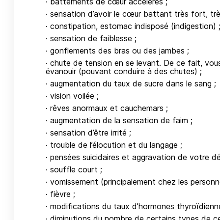
· battements de cœur accélérés ;
· sensation d’avoir le cœur battant très fort, trè
· constipation, estomac indisposé (indigestion) 
· sensation de faiblesse ;
· gonflements des bras ou des jambes ;
· chute de tension en se levant. De ce fait, vou
évanouir (pouvant conduire à des chutes) ;
· augmentation du taux de sucre dans le sang ;
· vision voilée ;
· rêves anormaux et cauchemars ;
· augmentation de la sensation de faim ;
· sensation d’être irrité ;
· trouble de l’élocution et du langage ;
· pensées suicidaires et aggravation de votre dé
· souffle court ;
· vomissement (principalement chez les personn
· fièvre ;
· modifications du taux d’hormones thyroïdienn
· diminutions du nombre de certains types de cel