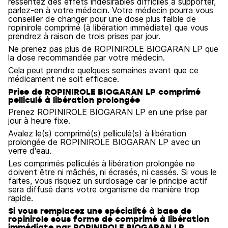
ressentez des effets indésirables difficiles à supporter,
parlez-en à votre médecin. Votre médecin pourra vous
conseiller de changer pour une dose plus faible de
ropinirole comprimé (à libération immédiate) que vous
prendrez à raison de trois prises par jour.
Ne prenez pas plus de ROPINIROLE BIOGARAN LP que
la dose recommandée par votre médecin.
Cela peut prendre quelques semaines avant que ce
médicament ne soit efficace.
Prise de ROPINIROLE BIOGARAN LP comprimé
pelliculé à libération prolongée
Prenez ROPINIROLE BIOGARAN LP en une prise par
jour à heure fixe.
Avalez le(s) comprimé(s) pelliculé(s) à libération
prolongée de ROPINIROLE BIOGARAN LP avec un
verre d'eau.
Les comprimés pelliculés à libération prolongée ne
doivent être ni mâchés, ni écrasés, ni cassés. Si vous le
faites, vous risquez un surdosage car le principe actif
sera diffusé dans votre organisme de manière trop
rapide.
Si vous remplacez une spécialité à base de
ropinirole sous forme de comprimé à libération
immédiate par ROPINIROLE BIOGARAN LP