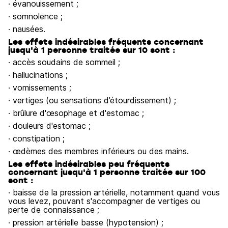
· évanouissement ;
· somnolence ;
· nausées.
Les effets indésirables fréquents concernant
jusqu'à 1 personne traitée sur 10 sont :
· accès soudains de sommeil ;
· hallucinations ;
· vomissements ;
· vertiges (ou sensations d’étourdissement) ;
· brûlure d'œsophage et d'estomac ;
· douleurs d'estomac ;
· constipation ;
· œdèmes des membres inférieurs ou des mains.
Les effets indésirables peu fréquents
concernant jusqu'à 1 personne traitée sur 100
sont :
· baisse de la pression artérielle, notamment quand vous
vous levez, pouvant s'accompagner de vertiges ou
perte de connaissance ;
· pression artérielle basse (hypotension) ;