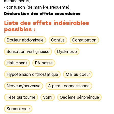
médicaments,
· confusion (de manière fréquente).
Déclaration des effets secondaires
Liste des effets indésirables
possibles :
Douleur abdominale
Confus
Constipation
Sensation vertigineuse
Dyskinésie
Hallucinant
PA basse
Hypotension orthostatique
Mal au coeur
Nerveux/nerveuse
A perdu connaissance
Tête qui tourne
Vomi
Oedème périphérique
Somnolence