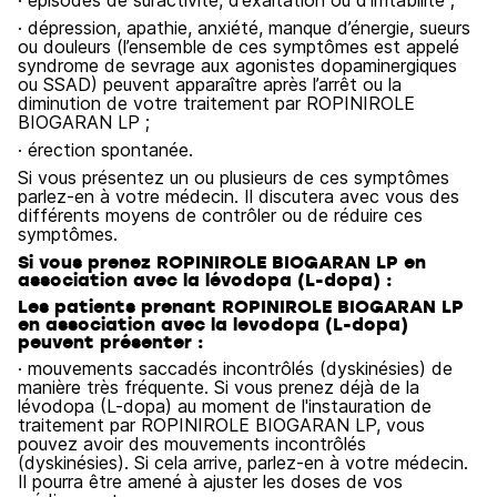
· épisodes de suractivité, d’exaltation ou d’irritabilité ;
· dépression, apathie, anxiété, manque d’énergie, sueurs
ou douleurs (l’ensemble de ces symptômes est appelé
syndrome de sevrage aux agonistes dopaminergiques
ou SSAD) peuvent apparaître après l’arrêt ou la
diminution de votre traitement par ROPINIROLE
BIOGARAN LP ;
· érection spontanée.
Si vous présentez un ou plusieurs de ces symptômes
parlez-en à votre médecin. Il discutera avec vous des
différents moyens de contrôler ou de réduire ces
symptômes.
Si vous prenez ROPINIROLE BIOGARAN LP en
association avec la lévodopa (L-dopa) :
Les patients prenant ROPINIROLE BIOGARAN LP
en association avec la levodopa (L-dopa)
peuvent présenter :
· mouvements saccadés incontrôlés (dyskinésies) de
manière très fréquente. Si vous prenez déjà de la
lévodopa (L-dopa) au moment de l'instauration de
traitement par ROPINIROLE BIOGARAN LP, vous
pouvez avoir des mouvements incontrôlés
(dyskinésies). Si cela arrive, parlez-en à votre médecin.
Il pourra être amené à ajuster les doses de vos