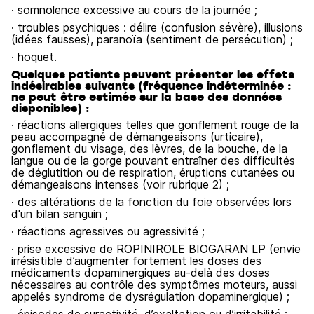
· somnolence excessive au cours de la journée ;
· troubles psychiques : délire (confusion sévère), illusions
(idées fausses), paranoïa (sentiment de persécution) ;
· hoquet.
Quelques patients peuvent présenter les effets
indésirables suivants (fréquence indéterminée :
ne peut être estimée sur la base des données
disponibles) :
· réactions allergiques telles que gonflement rouge de la
peau accompagné de démangeaisons (urticaire),
gonflement du visage, des lèvres, de la bouche, de la
langue ou de la gorge pouvant entraîner des difficultés
de déglutition ou de respiration, éruptions cutanées ou
démangeaisons intenses (voir rubrique 2) ;
· des altérations de la fonction du foie observées lors
d'un bilan sanguin ;
· réactions agressives ou agressivité ;
· prise excessive de ROPINIROLE BIOGARAN LP (envie
irrésistible d’augmenter fortement les doses des
médicaments dopaminergiques au-delà des doses
nécessaires au contrôle des symptômes moteurs, aussi
appelés syndrome de dysrégulation dopaminergique) ;