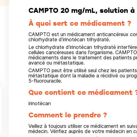
CAMPTO 20 mg/mL, solution à d
À quoi sert ce médicament ?
CAMPTO est un médicament anticancéreux con
chlorhydrate d’irinotécan trihydraté.
Le chlorhydrate d’irinotécan trihydraté interfèr
cellules cancéreuses dans l’organisme. CAMPTO 
médicaments dans le traitement des patients p
avancé ou métastatique.
CAMPTO peut être utilisé seul chez les patient
métastatique dont la maladie a récidivé ou progr
5‑fluorouracile.
Que contient ce médicament 
irinotécan
Comment le prendre ?
Veillez à toujours utiliser ce médicament en sui
médecin. Vérifiez auprès de votre médecin en c