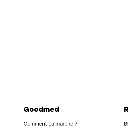
Goodmed
R
Comment ça marche ?
B