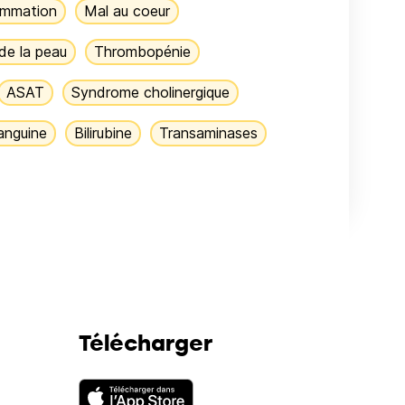
ammation
Mal au coeur
de la peau
Thrombopénie
ASAT
Syndrome cholinergique
anguine
Bilirubine
Transaminases
Télécharger