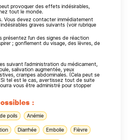
ut provoquer des effets indésirables,
hez tout le monde.
ves. Vous devez contacter immédiatement
indésirables graves suivants (voir rubrique
présentez l’un des signes de réaction
respirer ; gonflement du visage, des lèvres, de
es suivant l’administration du médicament,
ule, salivation augmentée, yeux
stives, crampes abdominales. (Cela peut se
Si tel est le cas, avertissez tout de suite
urra vous être administré pour stopper
ossibles :
de poils
Anémie
tion
Diarrhée
Embolie
Fièvre