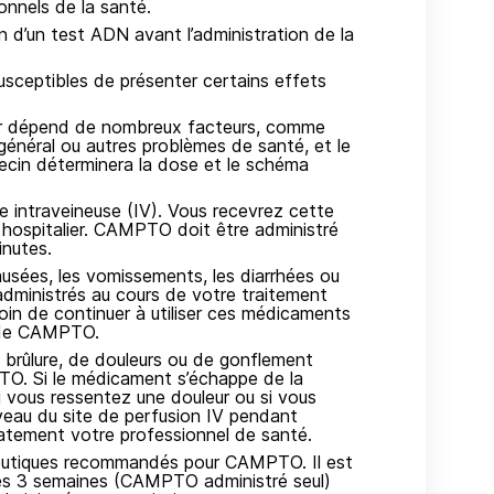
nnels de la santé.
 d’un test ADN avant l’administration de la
sceptibles de présenter certains effets
ir dépend de nombreux facteurs, comme
 général ou autres problèmes de santé, et le
ecin déterminera la dose et le schéma
 intraveineuse (IV). Vous recevrez cette
 hospitalier. CAMPTO doit être administré
inutes.
usées, les vomissements, les diarrhées ou
 administrés au cours de votre traitement
in de continuer à utiliser ces médicaments
n de CAMPTO.
brûlure, de douleurs ou de gonflement
MPTO. Si le médicament s’échappe de la
 Si vous ressentez une douleur ou si vous
eau du site de perfusion IV pendant
atement votre professionnel de santé.
apeutiques recommandés pour CAMPTO. Il est
 les 3 semaines (CAMPTO administré seul)