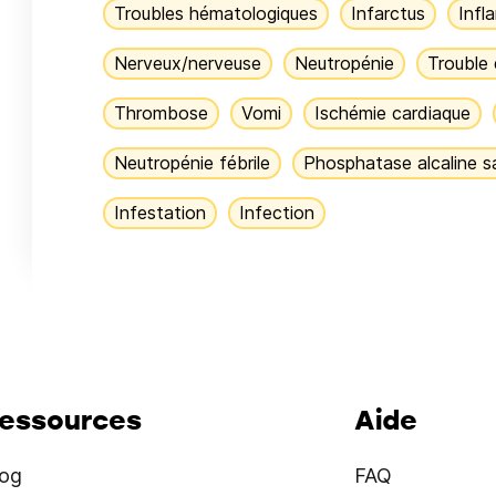
Troubles hématologiques
Infarctus
Infl
Nerveux/nerveuse
Neutropénie
Trouble 
Thrombose
Vomi
Ischémie cardiaque
Neutropénie fébrile
Phosphatase alcaline s
Infestation
Infection
essources
Aide
log
FAQ