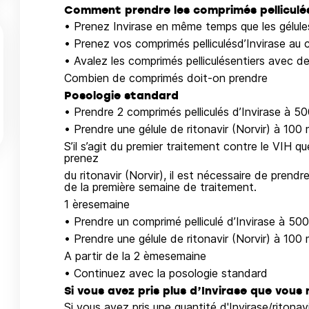
Comment prendre les comprimés pelliculés
• Prenez Invirase en même temps que les gélules 
• Prenez vos comprimés pelliculésd’Invirase au 
• Avalez les comprimés pelliculésentiers avec de 
Combien de comprimés doit-on prendre
Posologie standard
• Prendre 2 comprimés pelliculés d’Invirase à 50
• Prendre une gélule de ritonavir (Norvir) à 100 
S’il s’agit du premier traitement contre le VIH q
prenez
du ritonavir (Norvir), il est nécessaire de prend
de la première semaine de traitement.
1 èresemaine
• Prendre un comprimé pelliculé d’Invirase à 500
• Prendre une gélule de ritonavir (Norvir) à 100 
A partir de la 2 èmesemaine
• Continuez avec la posologie standard
Si vous avez pris plus d’Invirase que vous 
Si vous avez pris une quantité d'Invirase/ritonav