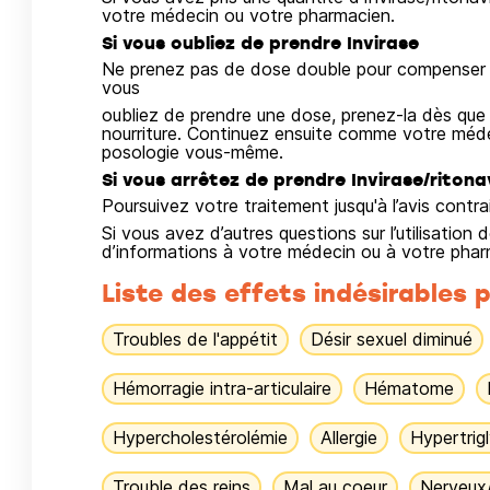
votre médecin ou votre pharmacien.
Si vous oubliez de prendre Invirase
Ne prenez pas de dose double pour compenser l
vous
oubliez de prendre une dose, prenez-la dès qu
nourriture. Continuez ensuite comme votre médec
posologie vous-même.
Si vous arrêtez de prendre Invirase/ritona
Poursuivez votre traitement jusqu'à l’avis contr
Si vous avez d’autres questions sur l’utilisati
d’informations à votre médecin ou à votre phar
Liste des effets indésirables p
Troubles de l'appétit
Désir sexuel diminué
Hémorragie intra-articulaire
Hématome
Hypercholestérolémie
Allergie
Hypertrig
Trouble des reins
Mal au coeur
Nerveux