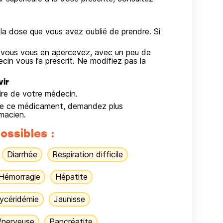
a dose que vous avez oublié de prendre. Si
e vous vous en apercevez, avec un peu de
in vous l’a prescrit. Ne modifiez pas la
vir
aire de votre médecin.
on de ce médicament, demandez plus
macien.
ossibles :
Diarrhée
Respiration difficile
Hémorragie
Hépatite
lycéridémie
Jaunisse
/nerveuse
Pancréatite