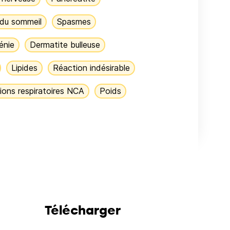
 du sommeil
Spasmes
énie
Dermatite bulleuse
Lipides
Réaction indésirable
ions respiratoires NCA
Poids
Télécharger