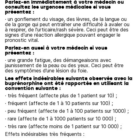
Parlez-en immédiatement à votre médecin ou
consultez les urgences médicales si vous
présentez :
· un gonflement du visage, des lèvres, de la langue ou
de la gorge qui peut entraîner une difficulté à avaler ou
à respirer, de l'urticaire/rash sévère. Ceci peut être des
signes d'une réaction allergique pouvant engager le
pronostic vital.
Parlez-en aussi à votre médecin si vous
présentez :
· une grande fatigue, des démangeaisons avec
jaunissement de la peau ou des yeux. Ceci peut être
des symptômes d’une lésion du foie.
Les effets indésirables suivants observés avec la
buprénorphine ont été rapportés en utilisant la
convention suivante :
· très fréquent (affecte plus de 1 patient sur 10) ;
· fréquent (affecte de 1 à 10 patients sur 100) ;
· peu fréquent (affecte de 1 à 100 patients sur 1000) ;
· rare (affecte de 1 à 1000 patients sur 10 000) ;
· très rare (affecte moins de 1 patient sur 10 000) ;
Effets indésirables très fréquents :