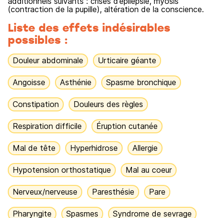
additionnels suivants : crises d’épilepsie, myosis
(contraction de la pupille), altération de la conscience.
Liste des effets indésirables
possibles :
Douleur abdominale
Urticaire géante
Angoisse
Asthénie
Spasme bronchique
Constipation
Douleurs des règles
Respiration difficile
Éruption cutanée
Mal de tête
Hyperhidrose
Allergie
Hypotension orthostatique
Mal au coeur
Nerveux/nerveuse
Paresthésie
Pare
Pharyngite
Spasmes
Syndrome de sevrage