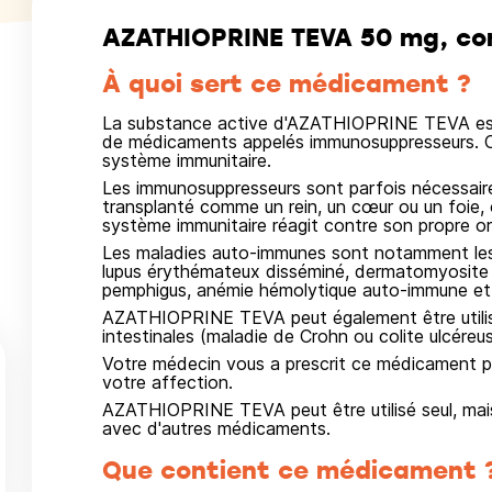
AZATHIOPRINE TEVA 50 mg, com
À quoi sert ce médicament ?
La substance active d'AZATHIOPRINE TEVA est l'a
de médicaments appelés immunosuppresseurs. C
système immunitaire.
Les immunosuppresseurs sont parfois nécessaire
transplanté comme un rein, un cœur ou un foie, 
système immunitaire réagit contre son propre o
Les maladies auto-immunes sont notamment les 
lupus érythémateux disséminé, dermatomyosite 
pemphigus, anémie hémolytique auto-immune et 
AZATHIOPRINE TEVA peut également être utilisé
intestinales (maladie de Crohn ou colite ulcéreus
Votre médecin vous a prescrit ce médicament pa
votre affection.
AZATHIOPRINE TEVA peut être utilisé seul, mais i
avec d'autres médicaments.
Que contient ce médicament 