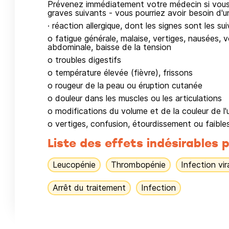
Prévenez immédiatement votre médecin si vous r
graves suivants - vous pourriez avoir besoin d'u
· réaction allergique, dont les signes sont les sui
o fatigue générale, malaise, vertiges, nausées, 
abdominale, baisse de la tension
o troubles digestifs
o température élevée (fièvre), frissons
o rougeur de la peau ou éruption cutanée
o douleur dans les muscles ou les articulations
o modifications du volume et de la couleur de l'
o vertiges, confusion, étourdissement ou faible
Liste des effets indésirables p
Leucopénie
Thrombopénie
Infection vir
Arrêt du traitement
Infection