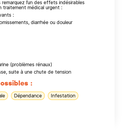
emarquez l’un des effets indésirables
n traitement médical urgent :
vants :
vomissements, diarrhée ou douleur
urine (problèmes rénaux)
sse, suite à une chute de tension
ossibles :
ale
Dépendance
Infestation