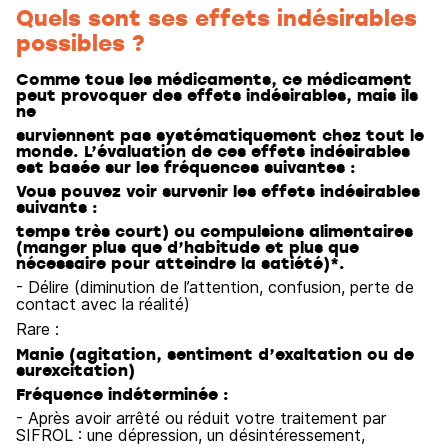
Quels sont ses effets indésirables
possibles ?
Comme tous les médicaments, ce médicament
peut provoquer des effets indésirables, mais ils
ne
surviennent pas systématiquement chez tout le
monde. L’évaluation de ces effets indésirables
est basée sur les fréquences suivantes :
Vous pouvez voir survenir les effets indésirables
suivants :
temps très court) ou compulsions alimentaires
(manger plus que d’habitude et plus que
nécessaire pour atteindre la satiété)*.
- Délire (diminution de l’attention, confusion, perte de
contact avec la réalité)
Rare :
Manie (agitation, sentiment d’exaltation ou de
surexcitation)
Fréquence indéterminée :
- Après avoir arrêté ou réduit votre traitement par
SIFROL : une dépression, un désintéressement,