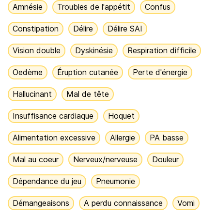
Amnésie
Troubles de l'appétit
Confus
Constipation
Délire
Délire SAI
Vision double
Dyskinésie
Respiration difficile
Oedème
Éruption cutanée
Perte d'énergie
Hallucinant
Mal de tête
Insuffisance cardiaque
Hoquet
Alimentation excessive
Allergie
PA basse
Mal au coeur
Nerveux/nerveuse
Douleur
Dépendance du jeu
Pneumonie
Démangeaisons
A perdu connaissance
Vomi