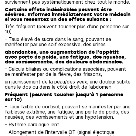
surviennent pas systématiquement chez tout le monde.
Certains effets indésirables peuvent être
sévères. Informez immédiatement votre médecin
si vous ressentez un des effets suivants :
Très fréquent (peuvent toucher plus d’une personne sur
10)
- Taux élevé de sucre dans le sang, pouvant se
manifester par une soif excessive, des urines
abondantes, une augmentation de l’appétit
avec perte de poids, une fatigue, des nausées,
des vomissements, des douleurs abdominales.
- Calculs biliaires ou complications associées, pouvant
se manifester par de la fièvre, des frissons,
un jaunissement de la peau/des yeux, une douleur subite
dans le dos ou dans le côté droit de l’abdomen.
Fréquent (peuvent toucher jusqu’à 1 personne
sur 10)
- Taux faible de cortisol, pouvant se manifester par une
faiblesse extrême, une fatigue, une perte de poids, des
nausées, des vomissements et une hypotension.
- Rythme cardiaque lent.
- Allongement de l’intervalle QT (signal électrique