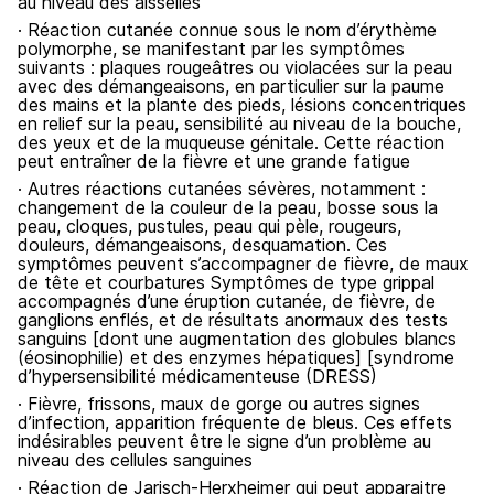
au niveau des aisselles
· Réaction cutanée connue sous le nom d’érythème
polymorphe, se manifestant par les symptômes
suivants : plaques rougeâtres ou violacées sur la peau
avec des démangeaisons, en particulier sur la paume
des mains et la plante des pieds, lésions concentriques
en relief sur la peau, sensibilité au niveau de la bouche,
des yeux et de la muqueuse génitale. Cette réaction
peut entraîner de la fièvre et une grande fatigue
· Autres réactions cutanées sévères, notamment :
changement de la couleur de la peau, bosse sous la
peau, cloques, pustules, peau qui pèle, rougeurs,
douleurs, démangeaisons, desquamation. Ces
symptômes peuvent s’accompagner de fièvre, de maux
de tête et courbatures Symptômes de type grippal
accompagnés d’une éruption cutanée, de fièvre, de
ganglions enflés, et de résultats anormaux des tests
sanguins [dont une augmentation des globules blancs
(éosinophilie) et des enzymes hépatiques] [syndrome
d’hypersensibilité médicamenteuse (DRESS)
· Fièvre, frissons, maux de gorge ou autres signes
d’infection, apparition fréquente de bleus. Ces effets
indésirables peuvent être le signe d’un problème au
niveau des cellules sanguines
· Réaction de Jarisch-Herxheimer qui peut apparaitre