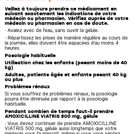
Veillez à toujours prendre ce médicament en
suivant exactement les indications de votre
médecin ou pharmacien. Vérifiez auprès de votre
médecin ou pharmacien en cas de doute.
· Avalez avec de l’eau, sans ouvrir la gélule.
· Répartissez les prises de manière régulière au cours de
la journée, elles doivent être espacées d’au moins 4
heures.
Posologie habituelle
Utilisation chez les enfants (pesant moins de 40
kg)
Adultes, patients âgés et enfants pesant 40 kg
ou plus
Problèmes rénaux
Si vous souffrez de problèmes rénaux, la posologie
pourra être diminuée par rapport à la posologie
habituelle.
Pendant combien de temps faut-il prendre
AMOXICILLINE VIATRIS 500 mg, gélule
· Vous devez continuer de prendre AMOXICILLINE
VIATRIS 500 mg, gélule aussi longtemps que votre
médecin vous l’a prescrit, même si vous vous sentez