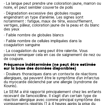
· La langue peut prendre une coloration jaune, marron ou
noire, et peut sembler couverte de poils
· Dégradation excessive des globules rouges
engendrant un type d’anémie. Les signes sont
notamment : fatigue, maux de tête, essoufflement,
vertiges, pâleur, coloration jaune de la peau et du blanc
des yeux
· Faible nombre de globules blancs
· Faible nombre de cellules impliquées dans la
coagulation sanguine
· La coagulation du sang peut être ralentie. Vous
pouvez remarquer cela en cas de saignement de nez ou
de coupure.
Fréquence indéterminée (ne peut être estimée
sur la base des données disponibles)
· Douleurs thoraciques dans un contexte de réactions
allergiques, qui peuvent être le symptôme d’un infarctus
du myocarde déclenché par une allergie (syndrome de
Kounis).
Le SEIM a été rapporté principalement chez les enfants
recevant de l’amoxicilline. Il s’agit d’un certain type de
réaction allergique avec comme principal symptôme des
vomissements répétés (1 à 4 heures après la prise du