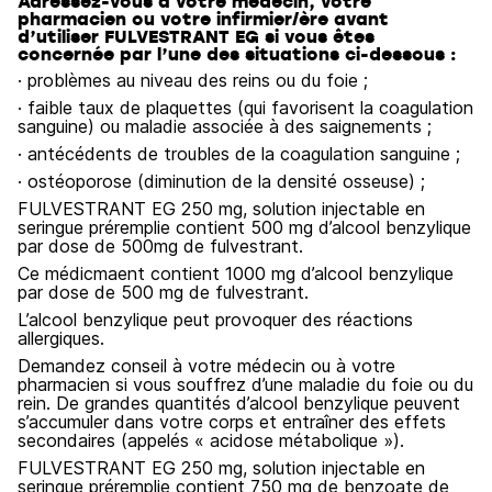
Adressez-vous à votre médecin, votre
pharmacien ou votre infirmier/ère avant
d’utiliser FULVESTRANT EG si vous êtes
concernée par l’une des situations ci-dessous :
· problèmes au niveau des reins ou du foie ;
· faible taux de plaquettes (qui favorisent la coagulation
sanguine) ou maladie associée à des saignements ;
· antécédents de troubles de la coagulation sanguine ;
· ostéoporose (diminution de la densité osseuse) ;
FULVESTRANT EG 250 mg, solution injectable en
seringue préremplie contient 500 mg d’alcool benzylique
par dose de 500mg de fulvestrant.
Ce médicmaent contient 1000 mg d’alcool benzylique
par dose de 500 mg de fulvestrant.
L’alcool benzylique peut provoquer des réactions
allergiques.
Demandez conseil à votre médecin ou à votre
pharmacien si vous souffrez d’une maladie du foie ou du
rein. De grandes quantités d’alcool benzylique peuvent
s’accumuler dans votre corps et entraîner des effets
secondaires (appelés « acidose métabolique »).
FULVESTRANT EG 250 mg, solution injectable en
seringue préremplie contient 750 mg de benzoate de