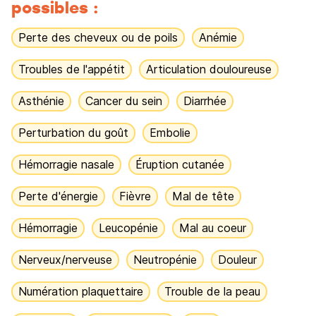
possibles :
Perte des cheveux ou de poils
Anémie
Troubles de l'appétit
Articulation douloureuse
Asthénie
Cancer du sein
Diarrhée
Perturbation du goût
Embolie
Hémorragie nasale
Éruption cutanée
Perte d'énergie
Fièvre
Mal de tête
Hémorragie
Leucopénie
Mal au coeur
Nerveux/nerveuse
Neutropénie
Douleur
Numération plaquettaire
Trouble de la peau