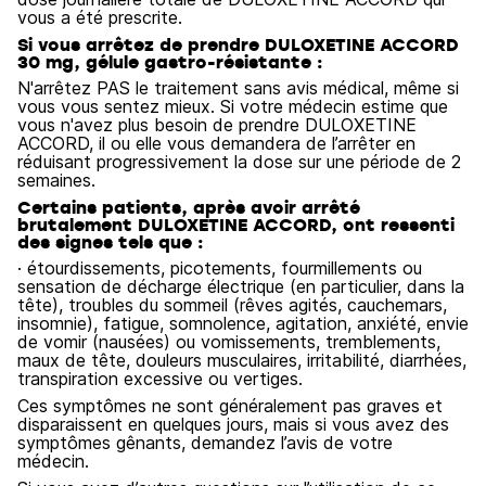
vous a été prescrite.
Si vous arrêtez de prendre DULOXETINE ACCORD
30 mg, gélule gastro-résistante :
N'arrêtez PAS le traitement sans avis médical, même si
vous vous sentez mieux. Si votre médecin estime que
vous n'avez plus besoin de prendre DULOXETINE
ACCORD, il ou elle vous demandera de l’arrêter en
réduisant progressivement la dose sur une période de 2
semaines.
Certains patients, après avoir arrêté
brutalement DULOXETINE ACCORD, ont ressenti
des signes tels que :
· étourdissements, picotements, fourmillements ou
sensation de décharge électrique (en particulier, dans la
tête), troubles du sommeil (rêves agités, cauchemars,
insomnie), fatigue, somnolence, agitation, anxiété, envie
de vomir (nausées) ou vomissements, tremblements,
maux de tête, douleurs musculaires, irritabilité, diarrhées,
transpiration excessive ou vertiges.
Ces symptômes ne sont généralement pas graves et
disparaissent en quelques jours, mais si vous avez des
symptômes gênants, demandez l’avis de votre
médecin.