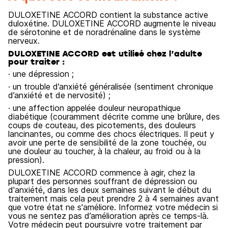
DULOXETINE ACCORD contient la substance active
duloxétine. DULOXETINE ACCORD augmente le niveau
de sérotonine et de noradrénaline dans le système
nerveux.
DULOXETINE ACCORD est utilisé chez l’adulte
pour traiter :
· une dépression ;
· un trouble d’anxiété généralisée (sentiment chronique
d’anxiété et de nervosité) ;
· une affection appelée douleur neuropathique
diabétique (couramment décrite comme une brûlure, des
coups de couteau, des picotements, des douleurs
lancinantes, ou comme des chocs électriques. Il peut y
avoir une perte de sensibilité de la zone touchée, ou
une douleur au toucher, à la chaleur, au froid ou à la
pression).
DULOXETINE ACCORD commence à agir, chez la
plupart des personnes souffrant de dépression ou
d'anxiété, dans les deux semaines suivant le début du
traitement mais cela peut prendre 2 à 4 semaines avant
que votre état ne s'améliore. Informez votre médecin si
vous ne sentez pas d’amélioration après ce temps-là.
Votre médecin peut poursuivre votre traitement par