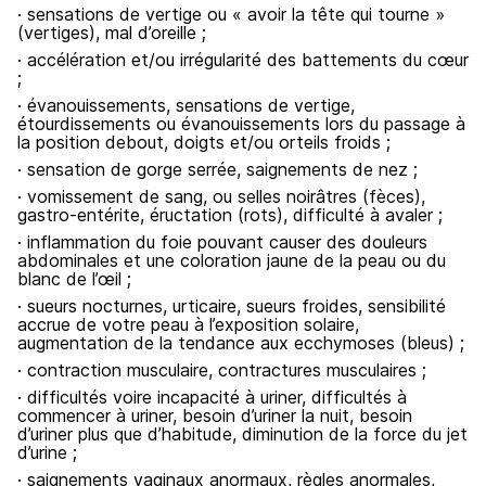
· sensations de vertige ou « avoir la tête qui tourne »
(vertiges), mal d’oreille ;
· accélération et/ou irrégularité des battements du cœur
;
· évanouissements, sensations de vertige,
étourdissements ou évanouissements lors du passage à
la position debout, doigts et/ou orteils froids ;
· sensation de gorge serrée, saignements de nez ;
· vomissement de sang, ou selles noirâtres (fèces),
gastro-entérite, éructation (rots), difficulté à avaler ;
· inflammation du foie pouvant causer des douleurs
abdominales et une coloration jaune de la peau ou du
blanc de l’œil ;
· sueurs nocturnes, urticaire, sueurs froides, sensibilité
accrue de votre peau à l’exposition solaire,
augmentation de la tendance aux ecchymoses (bleus) ;
· contraction musculaire, contractures musculaires ;
· difficultés voire incapacité à uriner, difficultés à
commencer à uriner, besoin d’uriner la nuit, besoin
d’uriner plus que d’habitude, diminution de la force du jet
d’urine ;
· saignements vaginaux anormaux, règles anormales,