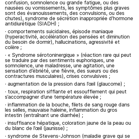
confusion, somnolence ou grande fatigue, ou des
nausées ou vomissements, les symptômes plus graves
sont des évanouissements, des convulsions, ou des
chutes), syndrome de sécrétion inappropriée d’hormone
antidiurétique (SIADH) ;
· comportements suicidaires, épisode maniaque
(hyperactivité, accélération des pensées et diminution
du besoin de dormir), hallucinations, agressivité et
colère ;
· « Syndrome sérotoninergique » (réaction rare qui peut
se traduire par des sentiments euphoriques, une
somnolence, une maladresse, une agitation, une
sensation d’ébriété, une fièvre, des sueurs ou des
contractures musculaires), crises convulsives ;
· augmentation de la pression dans l’œil (glaucome) ;
· toux, respiration sifflante et essoufflement qui peut
s’accompagner d’une température élevée ;
· inflammation de la bouche, filets de sang rouge dans
les selles, mauvaise haleine, inflammation du gros
intestin (entraînant une diarrhée) ;
· insuffisance hépatique, coloration jaune de la peau ou
du blanc de l’œil (jaunisse) ;
· syndrome de Stevens-Johnson (maladie grave qui se