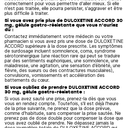
correctement pour vous permettre d'aller mieux. Si elle
n'est pas traitée, elle pourra persister, s'aggraver et être
plus difficile à traiter.
Si vous avez pris plus de DULOXETINE ACCORD 30
mg, gélule gastro-résistante que vous n’auriez
dû :
Contactez immédiatement votre médecin ou votre
pharmacien si vous avez pris une dose de DULOXETINE
ACCORD supérieure à la dose prescrite. Les symptômes
de surdosage incluent somnolence, coma, syndrome
sérotoninergique (une réaction rare qui peut se traduire
par des sentiments euphoriques, une somnolence, une
maladresse, une agitation, une sensation d’ébriété, une
fièvre, des sueurs ou des contractures musculaires),
convulsions, vomissements et accélération des
battements du cœur.
Si vous oubliez de prendre DULOXETINE ACCORD
30 mg, gélule gastro-résistante :
Si vous avez sauté une prise, prenez-la dès que vous
vous en rendez compte. Toutefois, s'il est déjà l'heure
de la prise suivante, ne prenez que la dose prévue,
comme d'habitude, sans compenser la prise sautée. Ne
prenez pas de dose double pour compenser la dose que
vous avez oublié de prendre. Ne dépassez jamais la
dose journalière totale de DULOXETINE ACCORD qui