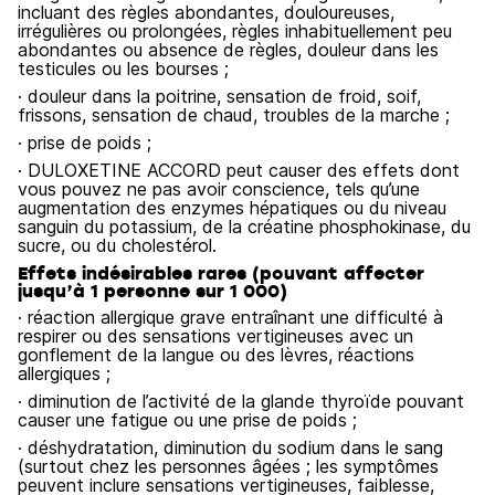
incluant des règles abondantes, douloureuses,
irrégulières ou prolongées, règles inhabituellement peu
abondantes ou absence de règles, douleur dans les
testicules ou les bourses ;
· douleur dans la poitrine, sensation de froid, soif,
frissons, sensation de chaud, troubles de la marche ;
· prise de poids ;
· DULOXETINE ACCORD peut causer des effets dont
vous pouvez ne pas avoir conscience, tels qu’une
augmentation des enzymes hépatiques ou du niveau
sanguin du potassium, de la créatine phosphokinase, du
sucre, ou du cholestérol.
Effets indésirables rares (pouvant affecter
jusqu’à 1 personne sur 1 000)
· réaction allergique grave entraînant une difficulté à
respirer ou des sensations vertigineuses avec un
gonflement de la langue ou des lèvres, réactions
allergiques ;
· diminution de l’activité de la glande thyroïde pouvant
causer une fatigue ou une prise de poids ;
· déshydratation, diminution du sodium dans le sang
(surtout chez les personnes âgées ; les symptômes
peuvent inclure sensations vertigineuses, faiblesse,