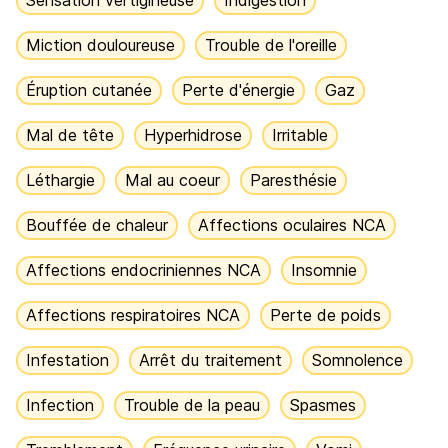
Sensation vertigineuse
Indigestion
Miction douloureuse
Trouble de l'oreille
Éruption cutanée
Perte d'énergie
Gaz
Mal de tête
Hyperhidrose
Irritable
Léthargie
Mal au coeur
Paresthésie
Bouffée de chaleur
Affections oculaires NCA
Affections endocriniennes NCA
Insomnie
Affections respiratoires NCA
Perte de poids
Infestation
Arrêt du traitement
Somnolence
Infection
Trouble de la peau
Spasmes