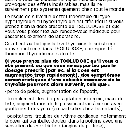
provoquer des effets indésirables, mais ils ne
surviennent pas systématiquement chez tout le monde.
Le risque de survenue d’effet indésirable du type
hypothyroïdie ou hyperthyroïdie est très réduit si vous
prenez bien la dose prescrite de TSOLUDOSE et que
vous vous présentez aux rendez-vous médicaux pour
passer les examens de laboratoire.
Cela tient au fait que la lévothyroxine, la substance
active contenue dans TSOLUDOSE, correspond à
l’hormone thyroïdienne naturelle.
Si vous prenez plus de TSOLUDOSE qu’il vous a
été prescrit ou que vous ne supportez pas le
dosage prescrit (par ex. si la dose est
augmentée trop rapidement), des symptômes
caractéristiques d’une activité excessive de la
thyroïde pourront alors survenir, tels que :
· perte de poids, augmentation de l’appétit,
· tremblement des doigts, agitation, insomnie, maux de
tête, augmentation de la pression intracrânienne avec
gonflement des yeux (en particulier chez les enfants),
· palpitations, troubles du rythme cardiaque, notamment
le cœur qui s’emballe, douleur dans la poitrine avec une
sensation de constriction (angine de poitrine),