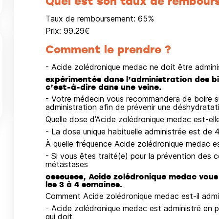
Quel est son taux de rembour
Taux de remboursement:
65
%
Prix:
99.29
€
Comment le prendre ?
- Acide zolédronique medac ne doit être admini
expérimentés dans l’administration des b
c’est-à-dire dans une veine.
- Votre médecin vous recommandera de boire s
administration afin de prévenir une déshydratat
Quelle dose d’Acide zolédronique medac est-elle
- La dose unique habituelle administrée est de 
À quelle fréquence Acide zolédronique medac est
- Si vous êtes traité(e) pour la prévention des 
métastases
osseuses, Acide zolédronique medac vous 
les 3 à 4 semaines.
Comment Acide zolédronique medac est-il admin
- Acide zolédronique medac est administré en p
qui doit