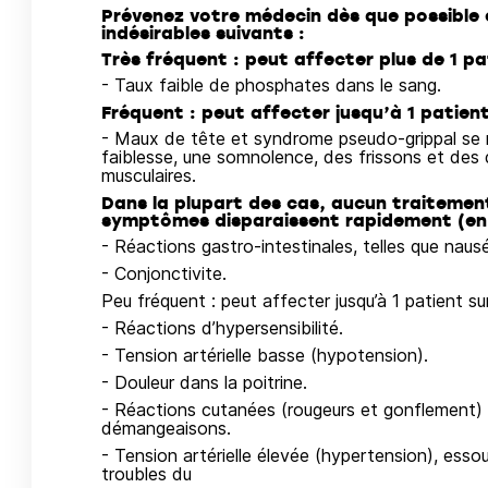
Prévenez votre médecin dès que possible 
indésirables suivants :
Très fréquent : peut affecter plus de 1 pa
- Taux faible de phosphates dans le sang.
Fréquent : peut affecter jusqu’à 1 patient
- Maux de tête et syndrome pseudo-grippal se m
faiblesse, une somnolence, des frissons et des d
musculaires.
Dans la plupart des cas, aucun traitement
symptômes disparaissent rapidement (en 
- Réactions gastro-intestinales, telles que naus
- Conjonctivite.
Peu fréquent : peut affecter jusqu’à 1 patient su
- Réactions d’hypersensibilité.
- Tension artérielle basse (hypotension).
- Douleur dans la poitrine.
- Réactions cutanées (rougeurs et gonflement) a
démangeaisons.
- Tension artérielle élevée (hypertension), esso
troubles du