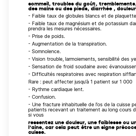
sommeil, troubles du goût, tremblements
des mains ou des pieds, diarrhée , doule
- Faible taux de globules blancs et de plaquett
- Faible taux de magnésium et de potassium dan
prendra les mesures nécessaires.
- Prise de poids.
- Augmentation de la transpiration.
- Somnolence.
- Vision trouble, larmoiements, sensibilité des ye
- Sensation de froid soudaine avec évanouissem
- Difficultés respiratoires avec respiration siffl
Rare : peut affecter jusqu’à 1 patient sur 1 000
- Rythme cardiaque lent.
- Confusion.
- Une fracture inhabituelle de l’os de la cuisse p
patients recevant un traitement au long cours 
si vous
ressentez une douleur, une faiblesse ou u
l’aine, car cela peut être un signe précoce
cuisse.