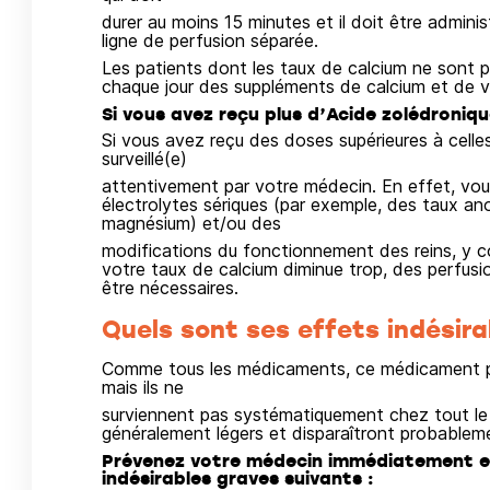
durer au moins 15 minutes et il doit être adminis
ligne de perfusion séparée.
Les patients dont les taux de calcium ne sont 
chaque jour des suppléments de calcium et de v
Si vous avez reçu plus d’Acide zolédroniq
Si vous avez reçu des doses supérieures à cel
surveillé(e)
attentivement par votre médecin. En effet, vo
électrolytes sériques (par exemple, des taux a
magnésium) et/ou des
modifications du fonctionnement des reins, y co
votre taux de calcium diminue trop, des perfus
être nécessaires.
Quels sont ses effets indésira
Comme tous les médicaments, ce médicament pe
mais ils ne
surviennent pas systématiquement chez tout le
généralement légers et disparaîtront probablem
Prévenez votre médecin immédiatement en
indésirables graves suivants :