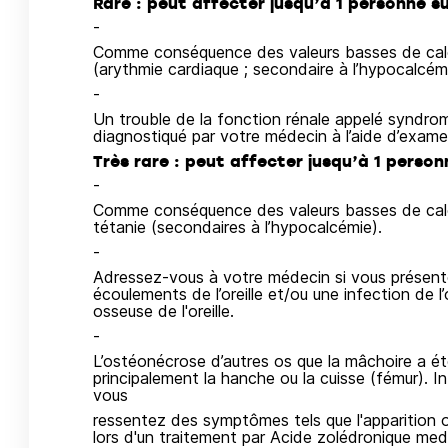
Rare : peut affecter jusqu’à 1 personne su
-
Comme conséquence des valeurs basses de calci
(arythmie cardiaque ; secondaire à l’hypocalcémi
-
Un trouble de la fonction rénale appelé syndro
diagnostiqué par votre médecin à l’aide d’examen
Très rare : peut affecter jusqu’à 1 person
-
Comme conséquence des valeurs basses de calc
tétanie (secondaires à l’hypocalcémie).
-
Adressez-vous à votre médecin si vous présentez
écoulements de l’oreille et/ou une infection de l’or
osseuse de l'oreille.
-
L’ostéonécrose d’autres os que la mâchoire a ét
principalement la hanche ou la cuisse (fémur).
vous
ressentez des symptômes tels que l'apparition o
lors d'un traitement par Acide zolédronique meda