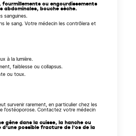
, fourmillements ou engourdissements
urs abdominales, bouche sèche.
es sanguines.
s le sang. Votre médecin les contrôlera et
ux à la lumière.
ent, faiblesse ou collapsus.
ante ou toux.
eut survenir rarement, en particulier chez les
de l’ostéoporose. Contactez votre médecin
ne gêne dans la cuisse, la hanche ou
 d’une possible fracture de l’os de la