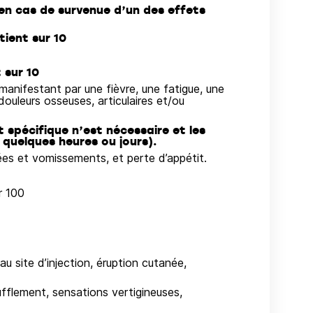
en cas de survenue d’un des effets
tient sur 10
 sur 10
anifestant par une fièvre, une fatigue, une
ouleurs osseuses, articulaires et/ou
 spécifique n’est nécessaire et les
quelques heures ou jours).
ées et vomissements, et perte d’appétit.
r 100
u site d’injection, éruption cutanée,
ufflement, sensations vertigineuses,