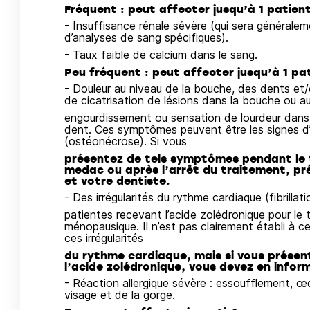
Fréquent : peut affecter jusqu’à 1 patient
- Insuffisance rénale sévère (qui sera générale
d’analyses de sang spécifiques).
- Taux faible de calcium dans le sang.
Peu fréquent : peut affecter jusqu’à 1 pa
- Douleur au niveau de la bouche, des dents et
de cicatrisation de lésions dans la bouche ou a
engourdissement ou sensation de lourdeur dans
dent. Ces symptômes peuvent être les signes d’u
(ostéonécrose). Si vous
présentez de tels symptômes pendant le 
medac ou après l’arrêt du traitement, p
et votre dentiste.
- Des irrégularités du rythme cardiaque (fibrilla
patientes recevant l’acide zolédronique pour le
ménopausique. Il n’est pas clairement établi à ce 
ces irrégularités
du rythme cardiaque, mais si vous prése
l’acide zolédronique, vous devez en infor
- Réaction allergique sévère : essoufflement, 
visage et de la gorge.