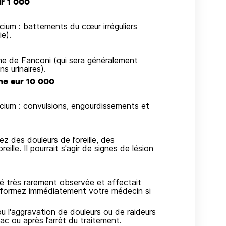
r 1 000
um : battements du cœur irréguliers
e).
me de Fanconi (qui sera généralement
s urinaires).
ne sur 10 000
ium : convulsions, engourdissements et
 des douleurs de l’oreille, des
eille. Il pourrait s'agir de signes de lésion
é très rarement observée et affectait
 Informez immédiatement votre médecin si
u l'aggravation de douleurs ou de raideurs
c ou après l’arrêt du traitement.