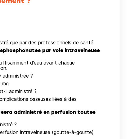
sement ?
stré que par des professionnels de santé
isphosphonates par voie intraveineuse
uffisamment d’eau avant chaque
ion.
 administrée ?
4 mg.
-il administré ?
complications osseuses liées à des
sera administré en perfusion toutes
istré ?
erfusion intraveineuse (goutte-à-goutte)