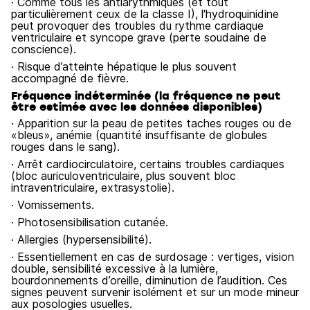
· Comme tous les antiarythmiques (et tout
particulièrement ceux de la classe I), l'hydroquinidine
peut provoquer des troubles du rythme cardiaque
ventriculaire et syncope grave (perte soudaine de
conscience).
· Risque d’atteinte hépatique le plus souvent
accompagné de fièvre.
Fréquence indéterminée (la fréquence ne peut
être estimée avec les données disponibles)
· Apparition sur la peau de petites taches rouges ou de
«bleus», anémie (quantité insuffisante de globules
rouges dans le sang).
· Arrêt cardiocirculatoire, certains troubles cardiaques
(bloc auriculoventriculaire, plus souvent bloc
intraventriculaire, extrasystolie).
· Vomissements.
· Photosensibilisation cutanée.
· Allergies (hypersensibilité).
· Essentiellement en cas de surdosage : vertiges, vision
double, sensibilité excessive à la lumière,
bourdonnements d’oreille, diminution de l’audition. Ces
signes peuvent survenir isolément et sur un mode mineur
aux posologies usuelles.