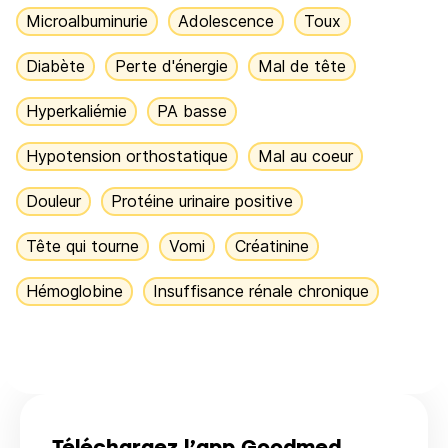
Microalbuminurie
Adolescence
Toux
Diabète
Perte d'énergie
Mal de tête
Hyperkaliémie
PA basse
Hypotension orthostatique
Mal au coeur
Douleur
Protéine urinaire positive
Tête qui tourne
Vomi
Créatinine
Hémoglobine
Insuffisance rénale chronique
Téléchargez l’app Goodmed