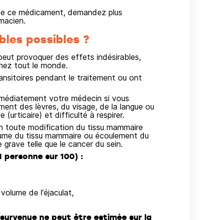
on de ce médicament, demandez plus
macien.
bles possibles ?
ut provoquer des effets indésirables,
hez tout le monde.
ansitoires pendant le traitement ou ont
médiatement votre médecin si vous
ent des lèvres, du visage, de la langue ou
 (urticaire) et difficulté à respirer.
n toute modification du tissu mammaire
olume du tissu mammaire ou écoulement du
 grave telle que le cancer du sein.
 personne sur 100) :
 volume de l'éjaculat,
survenue ne peut être estimée sur la