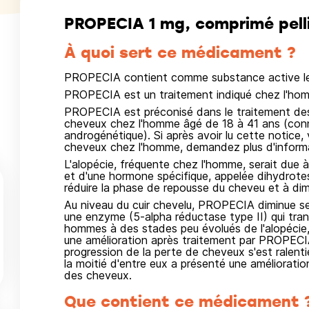
PROPECIA 1 mg, comprimé pell
À quoi sert ce médicament ?
PROPECIA contient comme substance active le 
PROPECIA est un traitement indiqué chez l'ho
PROPECIA est préconisé dans le traitement des
cheveux chez l'homme âgé de 18 à 41 ans (conn
androgénétique). Si après avoir lu cette notice,
cheveux chez l'homme, demandez plus d'informa
L'alopécie, fréquente chez l'homme, serait due
et d'une hormone spécifique, appelée dihydrot
réduire la phase de repousse du cheveu et à di
Au niveau du cuir chevelu, PROPECIA diminue s
une enzyme (5-alpha réductase type II) qui tra
hommes à des stades peu évolués de l'alopécie,
une amélioration après traitement par PROPECIA
progression de la perte de cheveux s'est ralenti
la moitié d'entre eux a présenté une améliorati
des cheveux.
Que contient ce médicament 