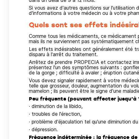
dans un délai de 9 à 12 mois.
Si vous avez d'autres questions sur l'utilisati
d'informations à votre médecin ou à votre phar
Quels sont ses effets indésira
Comme tous les médicaments, ce médicament pe
mais ils ne surviennent pas systématiquement c
Les effets indésirables ont généralement été tr
disparu à l'arrêt du traitement.
Arrêtez de prendre PROPECIA et contactez im
présentez l'un des symptômes suivants : gonflem
de la gorge ; difficulté à avaler ; éruption cutanée
Vous devez signaler rapidement à votre médeci
telle que grosseur, douleur, augmentation du v
mamelon ; ils peuvent être le signe d'une maladie
Peu fréquents (pouvant affecter jusqu’à 1
· diminution de la libido,
· troubles de l'érection,
· problème d'éjaculation tel qu'une diminution du
· dépression.
Fréquence indéterminée : la fréquence de 