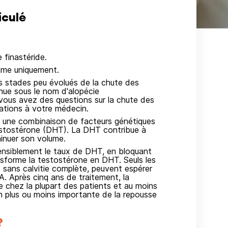
iculé
finastéride.
mme uniquement.
 stades peu évolués de la chute des
ue sous le nom d'alopécie
 vous avez des questions sur la chute des
tions à votre médecin.
 à une combinaison de facteurs génétiques
estostérone (DHT). La DHT contribue à
minuer son volume.
ensiblement le taux de DHT, en bloquant
nsforme la testostérone en DHT. Seuls les
 sans calvitie complète, peuvent espérer
. Après cinq ans de traitement, la
e chez la plupart des patients et au moins
on plus ou moins importante de la repousse
?