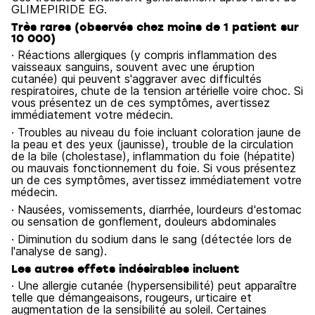
GLIMEPIRIDE EG.
Très rares (observés chez moins de 1 patient sur
10 000)
· Réactions allergiques (y compris inflammation des
vaisseaux sanguins, souvent avec une éruption
cutanée) qui peuvent s'aggraver avec difficultés
respiratoires, chute de la tension artérielle voire choc. Si
vous présentez un de ces symptômes, avertissez
immédiatement votre médecin.
· Troubles au niveau du foie incluant coloration jaune de
la peau et des yeux (jaunisse), trouble de la circulation
de la bile (cholestase), inflammation du foie (hépatite)
ou mauvais fonctionnement du foie. Si vous présentez
un de ces symptômes, avertissez immédiatement votre
médecin.
· Nausées, vomissements, diarrhée, lourdeurs d'estomac
ou sensation de gonflement, douleurs abdominales
· Diminution du sodium dans le sang (détectée lors de
l'analyse de sang).
Les autres effets indésirables incluent
· Une allergie cutanée (hypersensibilité) peut apparaître
telle que démangeaisons, rougeurs, urticaire et
augmentation de la sensibilité au soleil. Certaines