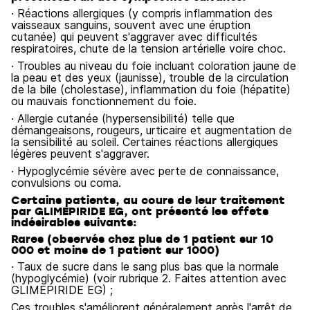
· Réactions allergiques (y compris inflammation des
vaisseaux sanguins, souvent avec une éruption
cutanée) qui peuvent s'aggraver avec difficultés
respiratoires, chute de la tension artérielle voire choc.
· Troubles au niveau du foie incluant coloration jaune de
la peau et des yeux (jaunisse), trouble de la circulation
de la bile (cholestase), inflammation du foie (hépatite)
ou mauvais fonctionnement du foie.
· Allergie cutanée (hypersensibilité) telle que
démangeaisons, rougeurs, urticaire et augmentation de
la sensibilité au soleil. Certaines réactions allergiques
légères peuvent s'aggraver.
· Hypoglycémie sévère avec perte de connaissance,
convulsions ou coma.
Certains patients, au cours de leur traitement
par GLIMEPIRIDE EG, ont présenté les effets
indésirables suivants:
Rares (observés chez plus de 1 patient sur 10
000 et moins de 1 patient sur 1000)
· Taux de sucre dans le sang plus bas que la normale
(hypoglycémie) (voir rubrique 2. Faites attention avec
GLIMEPIRIDE EG) ;
Ces troubles s'améliorent généralement après l'arrêt de