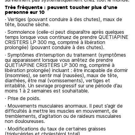
Très fréquents : peuvent toucher plus d’une
personne sur 10
· Vertiges (pouvant conduire à des chutes), maux de
tête, bouche sèche.
· Somnolence (celle-ci peut disparaître après quelques
temps lorsque vous continuez de prendre QUETIAPINE
CRISTERS LP 300 mg, comprimé à libération
prolongée) (pouvant conduire à des chutes).
· Symptômes d’interruption du traitement (symptômes
qui apparaissent lorsque vous arrêtez de prendre
QUETIAPINE CRISTERS LP 300 mg, comprimé à
libération prolongée) incluant : être incapable de dormir
(insomnies), se sentir mal (nausées), maux de tête,
diarrhées, être mal (vomissements), vertiges et
irritabilité. Un sevrage progressif sur une période d’au
moins 1 à 2 semaines est souhaitable.
· Prise de poids.
· Mouvements musculaires anormaux. Il peut s’agir de
difficultés à mettre les muscles en mouvement, de
tremblements, d’agitation ou de raideurs musculaires
non douloureuses.
· Modifications du taux de certaines graisses
(triglycérides et cholestérol total).