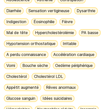
Diarrhée
Sensation vertigineuse
Dysarthrie
Indigestion
Éosinophilie
Fièvre
Mal de tête
Hypercholestérolémie
PA basse
Hypotension orthostatique
Irritable
A perdu connaissance
Accélération cardiaque
Vomi
Bouche sèche
Oedème périphérique
Cholestérol
Cholestérol LDL
Appétit augmenté
Rêves anormaux
Glucose sanguin
Idées suicidaires