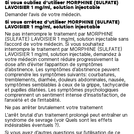
Si vous oubliez d’utiliser MORPHINE (SULFATE)
LAVOISIER 1 mg/ml, solution injectable
Demander l'avis de votre médecin.
Si vous arrêtez d’utiliser MORPHINE (SULFATE)
LAVOISIER 1 mg/ml, solution injectable
Ne pas interrompre le traitement par MORPHINE
(SULFATE) LAVOISIER 1 mg/ml, solution injectable sans
l’accord de votre médecin. Si vous souhaitez
interrompre le traitement par MORPHINE (SULFATE)
LAVOISIER 1 mg/ml, solution injectable, demandez à
votre médecin comment réduire progressivement la
dose afin d’éviter l’apparition de symptômes
d’abstinence. Les symptômes d’abstinence peuvent
comprendre les symptômes suivants: courbatures,
tremblements, diarrhée, douleurs abdominales, nausée,
symptômes semblables à ceux de la grippe, tachycardie
et pupilles dilatées. Les symptômes psychologiques
comprennent un sentiment intense d’insatisfaction, de
l’anxiété et de l’irritabilité.
Ne pas arrêter brutalement votre traitement
L'arrêt brutal d'un traitement prolongé peut entraîner un
syndrome de sevrage (voir Quels sont les effets
indésirables éventuels ?).
Si vous avez d’autres questions sur l’utilisation de ce