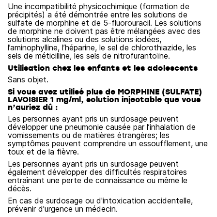
Une incompatibilité physicochimique (formation de
précipités) a été démontrée entre les solutions de
sulfate de morphine et de 5-fluorouracil. Les solutions
de morphine ne doivent pas être mélangées avec des
solutions alcalines ou des solutions iodées,
l’aminophylline, l’héparine, le sel de chlorothiazide, les
sels de méticilline, les sels de nitrofurantoïne.
Utilisation chez les enfants et les adolescents
Sans objet.
Si vous avez utilisé plus de MORPHINE (SULFATE)
LAVOISIER 1 mg/ml, solution injectable que vous
n’auriez dû :
Les personnes ayant pris un surdosage peuvent
développer une pneumonie causée par l’inhalation de
vomissements ou de matières étrangères; les
symptômes peuvent comprendre un essoufflement, une
toux et de la fièvre.
Les personnes ayant pris un surdosage peuvent
également développer des difficultés respiratoires
entraînant une perte de connaissance ou même le
décès.
En cas de surdosage ou d'intoxication accidentelle,
prévenir d'urgence un médecin.