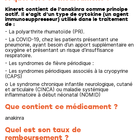
Kineret contient de l’anakinra comme principe
actif. Il s’agit d’un type de cytokine (un agent
immunosuppresseur) utilisé dans le traitement
de :
- La polyarthrite rhumatoïde (PR).
- La COVID-19, chez les patients présentant une
pneumonie, ayant besoin d’un apport supplémentaire en
oxygène et présentant un risque d’insuffisance
respiratoire.
- Les syndromes de fièvre périodique :
- Les syndromes périodiques associés à la cryopyrine
(CAPS)
o Le syndrome chronique infantile neurologique, cutané
et articulaire (CINCA) ou maladie systémique
inflammatoire à début néonatal (NOMID)
Que contient ce médicament ?
anakinra
Quel est son taux de
remboursement ?