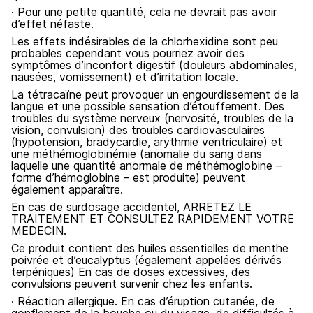
· Pour une petite quantité, cela ne devrait pas avoir
d’effet néfaste.
Les effets indésirables de la chlorhexidine sont peu
probables cependant vous pourriez avoir des
symptômes d’inconfort digestif (douleurs abdominales,
nausées, vomissement) et d’irritation locale.
La tétracaïne peut provoquer un engourdissement de la
langue et une possible sensation d’étouffement. Des
troubles du système nerveux (nervosité, troubles de la
vision, convulsion) des troubles cardiovasculaires
(hypotension, bradycardie, arythmie ventriculaire) et
une méthémoglobinémie (anomalie du sang dans
laquelle une quantité anormale de méthémoglobine –
forme d’hémoglobine – est produite) peuvent
également apparaître.
En cas de surdosage accidentel, ARRETEZ LE
TRAITEMENT ET CONSULTEZ RAPIDEMENT VOTRE
MEDECIN.
Ce produit contient des huiles essentielles de menthe
poivrée et d’eucalyptus (également appelées dérivés
terpéniques) En cas de doses excessives, des
convulsions peuvent survenir chez les enfants.
· Réaction allergique. En cas d’éruption cutanée, de