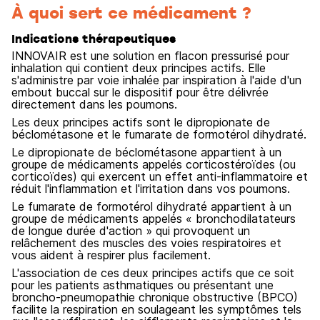
À quoi sert ce médicament ?
Indications thérapeutiques
INNOVAIR est une solution en flacon pressurisé pour
inhalation qui contient deux principes actifs. Elle
s'administre par voie inhalée par inspiration à l'aide d'un
embout buccal sur le dispositif pour être délivrée
directement dans les poumons.
Les deux principes actifs sont le dipropionate de
béclométasone et le fumarate de formotérol dihydraté.
Le dipropionate de béclométasone appartient à un
groupe de médicaments appelés corticostéroïdes (ou
corticoïdes) qui exercent un effet anti-inflammatoire et
réduit l'inflammation et l'irritation dans vos poumons.
Le fumarate de formotérol dihydraté appartient à un
groupe de médicaments appelés « bronchodilatateurs
de longue durée d'action » qui provoquent un
relâchement des muscles des voies respiratoires et
vous aident à respirer plus facilement.
L'association de ces deux principes actifs que ce soit
pour les patients asthmatiques ou présentant une
broncho-pneumopathie chronique obstructive (BPCO)
facilite la respiration en soulageant les symptômes tels