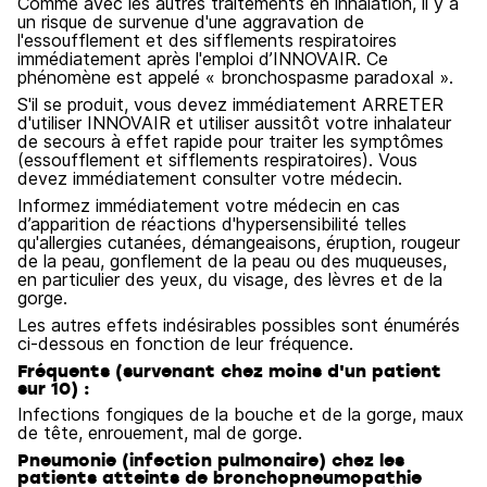
Comme avec les autres traitements en inhalation, il y a
un risque de survenue d'une aggravation de
l'essoufflement et des sifflements respiratoires
immédiatement après l'emploi d’INNOVAIR. Ce
phénomène est appelé « bronchospasme paradoxal ».
S'il se produit, vous devez immédiatement ARRETER
d'utiliser INNOVAIR et utiliser aussitôt votre inhalateur
de secours à effet rapide pour traiter les symptômes
(essoufflement et sifflements respiratoires). Vous
devez immédiatement consulter votre médecin.
Informez immédiatement votre médecin en cas
d’apparition de réactions d'hypersensibilité telles
qu'allergies cutanées, démangeaisons, éruption, rougeur
de la peau, gonflement de la peau ou des muqueuses,
en particulier des yeux, du visage, des lèvres et de la
gorge.
Les autres effets indésirables possibles sont énumérés
ci-dessous en fonction de leur fréquence.
Fréquents (survenant chez moins d'un patient
sur 10) :
Infections fongiques de la bouche et de la gorge, maux
de tête, enrouement, mal de gorge.
Pneumonie (infection pulmonaire) chez les
patients atteints de bronchopneumopathie