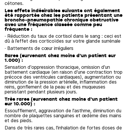
cétones.
Les effets indésirables suivants ont également
été rapportés chez les patients présentant une
broncho-pneumopathie chronique obstructive
avec une fréquence classée comme peu
fréquente :
· Réduction du taux de cortisol dans le sang : ceci est
dû à l’effet des corticoïdes sur votre glande surrénale
· Battements de cœur irréguliers
Rares (survenant chez moins d'un patient sur
1.000) :
Sensation d'oppression thoracique, omission d'un
battement cardiaque (en raison d'une contraction trop
précoce des ventricules cardiaques), augmentation ou
diminution de la pression artérielle, inflammation des
reins, gonflement de la peau et des muqueuses
persistant pendant plusieurs jours.
Très rares (survenant chez moins d'un patient
sur 10.000) :
Essoufflement, aggravation de l'asthme, diminution du
nombre de plaquettes sanguines et œdème des mains
et des pieds.
Dans de très rares cas, l'inhalation de fortes doses de