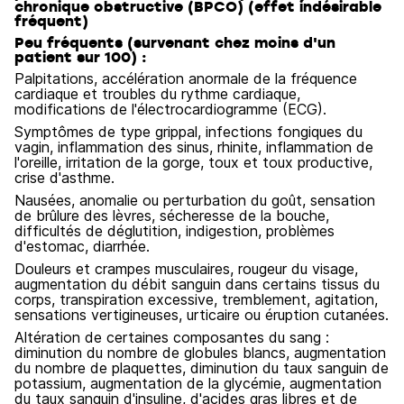
chronique obstructive (BPCO) (effet indésirable
fréquent)
Peu fréquents (survenant chez moins d'un
patient sur 100) :
Palpitations, accélération anormale de la fréquence
cardiaque et troubles du rythme cardiaque,
modifications de l'électrocardiogramme (ECG).
Symptômes de type grippal, infections fongiques du
vagin, inflammation des sinus, rhinite, inflammation de
l'oreille, irritation de la gorge, toux et toux productive,
crise d'asthme.
Nausées, anomalie ou perturbation du goût, sensation
de brûlure des lèvres, sécheresse de la bouche,
difficultés de déglutition, indigestion, problèmes
d'estomac, diarrhée.
Douleurs et crampes musculaires, rougeur du visage,
augmentation du débit sanguin dans certains tissus du
corps, transpiration excessive, tremblement, agitation,
sensations vertigineuses, urticaire ou éruption cutanées.
Altération de certaines composantes du sang :
diminution du nombre de globules blancs, augmentation
du nombre de plaquettes, diminution du taux sanguin de
potassium, augmentation de la glycémie, augmentation
du taux sanguin d'insuline, d'acides gras libres et de