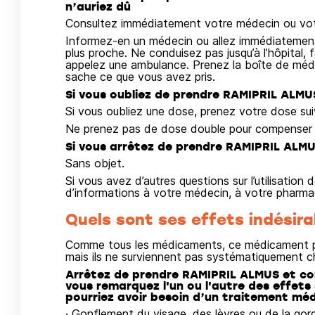
n’auriez dû
Consultez immédiatement votre médecin ou vot
Informez-en un médecin ou allez immédiatement 
plus proche. Ne conduisez pas jusqu’à l’hôpital,
appelez une ambulance. Prenez la boîte de méd
sache ce que vous avez pris.
Si vous oubliez de prendre RAMIPRIL ALM
Si vous oubliez une dose, prenez votre dose suiv
Ne prenez pas de dose double pour compenser l
Si vous arrêtez de prendre RAMIPRIL ALM
Sans objet.
Si vous avez d’autres questions sur l’utilisati
d’informations à votre médecin, à votre pharmaci
Quels sont ses effets indésira
Comme tous les médicaments, ce médicament pe
mais ils ne surviennent pas systématiquement c
Arrêtez de prendre RAMIPRIL ALMUS et co
vous remarquez l'un ou l'autre des effets
pourriez avoir besoin d’un traitement méd
· Gonflement du visage, des lèvres ou de la gorge