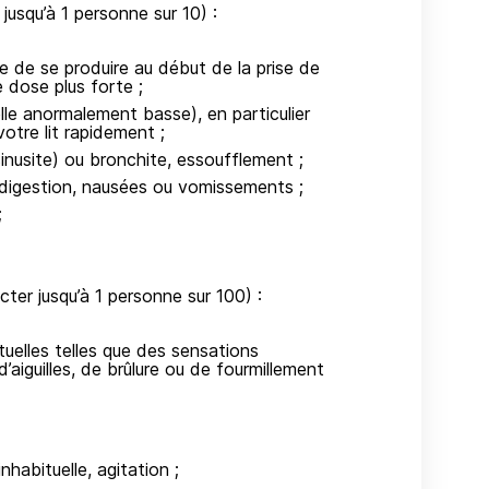
jusqu’à 1 personne sur 10) :
le de se produire au début de la prise de
dose plus forte ;
lle anormalement basse), en particulier
tre lit rapidement ;
sinusite) ou bronchite, essoufflement ;
 indigestion, nausées ou vomissements ;
;
ter jusqu’à 1 personne sur 100) :
uelles telles que des sensations
aiguilles, de brûlure ou de fourmillement
nhabituelle, agitation ;