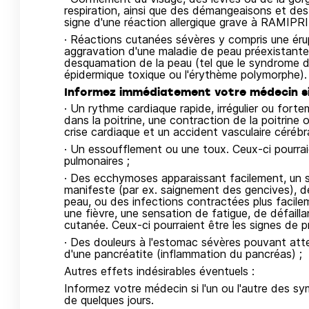
respiration, ainsi que des démangeaisons et des 
signe d'une réaction allergique grave à RAMIP
· Réactions cutanées sévères y compris une éru
aggravation d'une maladie de peau préexistante,
desquamation de la peau (tel que le syndrome 
épidermique toxique ou l'érythème polymorphe).
Informez immédiatement votre médecin si
· Un rythme cardiaque rapide, irrégulier ou forte
dans la poitrine, une contraction de la poitrine
crise cardiaque et un accident vasculaire cérébra
· Un essoufflement ou une toux. Ceux-ci pourra
pulmonaires ;
· Des ecchymoses apparaissant facilement, un 
manifeste (par ex. saignement des gencives), d
peau, ou des infections contractées plus facile
une fièvre, une sensation de fatigue, de défaill
cutanée. Ceux-ci pourraient être les signes de 
· Des douleurs à l'estomac sévères pouvant attei
d'une pancréatite (inflammation du pancréas) ;
Autres effets indésirables éventuels :
Informez votre médecin si l'un ou l'autre des sy
de quelques jours.