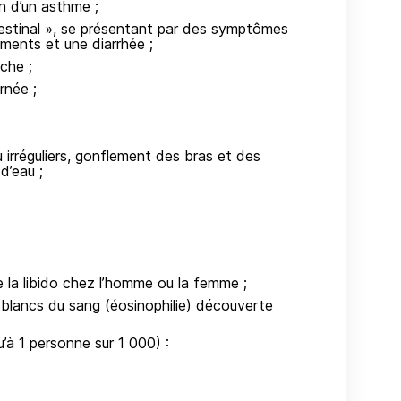
on d’un asthme ;
estinal », se présentant par des symptômes
ments et une diarrhée ;
che ;
rnée ;
irréguliers, gonflement des bras et des
d’eau ;
e la libido chez l’homme ou la femme ;
blancs du sang (éosinophilie) découverte
u’à 1 personne sur 1 000) :