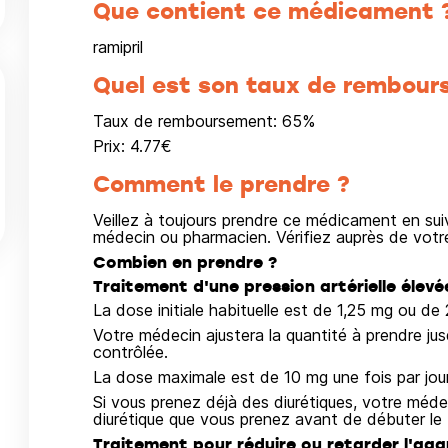
Que contient ce médicament 
ramipril
Quel est son taux de rembour
Taux de remboursement:
65
%
Prix:
4.77
€
Comment le prendre ?
Veillez à toujours prendre ce médicament en su
médecin ou pharmacien. Vérifiez auprès de vot
Combien en prendre ?
Traitement d'une pression artérielle élevé
La dose initiale habituelle est de 1,25 mg ou de 
Votre médecin ajustera la quantité à prendre jusq
contrôlée.
La dose maximale est de 10 mg une fois par jour
Si vous prenez déjà des diurétiques, votre médeci
diurétique que vous prenez avant de débuter 
Traitement pour réduire ou retarder l'ag