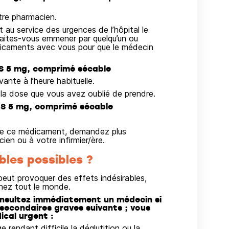
re pharmacien.
au service des urgences de l’hôpital le
 faites-vous emmener par quelqu’un ou
icaments avec vous pour que le médecin
US 5 mg, comprimé sécable
ante à l’heure habituelle.
a dose que vous avez oublié de prendre.
US 5 mg, comprimé sécable
on de ce médicament, demandez plus
en ou à votre infirmier/ère.
bles possibles ?
ut provoquer des effets indésirables,
hez tout le monde.
nsultez immédiatement un médecin si
 secondaires graves suivants ; vous
ical urgent :
 rendant difficile la déglutition ou la