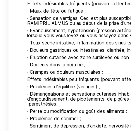
Effets indésirables fréquents (pouvant affecter 
· Maux de tête ou fatigue ;
· Sensation de vertiges. Ceci est plus susceptib
RAMIPRIL ALMUS ou au début de la prise d'une 
· Evanouissement, hypotension (pression artérie
lorsque vous vous levez ou vous asseyez dans vo
· Toux sèche irritative, inflammation des sinus (
· Douleurs gastriques ou intestinales, diarrhée,
· Eruption cutanée avec zone surélevée ou non 
· Douleurs dans la poitrine ;
· Crampes ou douleurs musculaires ;
Effets indésirables peu fréquents (pouvant affec
· Problèmes d’équilibre (vertiges) ;
· Démangeaisons et sensations cutanées inhabit
d’engourdissement, de picotements, de piqûres d’
(paresthésies) ;
· Perte ou modification du goût des aliments ;
· Problèmes de sommeil ;
· Sentiment de dépression, d’anxiété, nervosité i