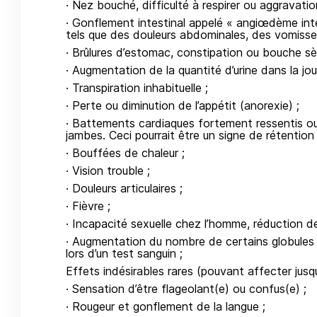
· Nez bouché, difficulté à respirer ou aggravati
· Gonflement intestinal appelé « angiœdème int
tels que des douleurs abdominales, des vomisse
· Brûlures d’estomac, constipation ou bouche sè
· Augmentation de la quantité d’urine dans la jou
· Transpiration inhabituelle ;
· Perte ou diminution de l’appétit (anorexie) ;
· Battements cardiaques fortement ressentis ou 
jambes. Ceci pourrait être un signe de rétention 
· Bouffées de chaleur ;
· Vision trouble ;
· Douleurs articulaires ;
· Fièvre ;
· Incapacité sexuelle chez l’homme, réduction d
· Augmentation du nombre de certains globules 
lors d’un test sanguin ;
Effets indésirables rares (pouvant affecter jusq
· Sensation d’être flageolant(e) ou confus(e) ;
· Rougeur et gonflement de la langue ;