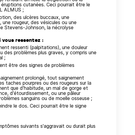
éruptions cutanées. Ceci pourrait être le
RIL ALMUS ;
ption, des ulcères buccaux, une
 une rougeur, des vésicules ou une
de Stevens-Johnson, la nécrolyse
 vous ressentez :
ment ressenti (palpitations), une douleur
 ou des problèmes plus graves, y compris une
l ;
ient être des signes de problèmes
saignement prolongé, tout saignement
es taches pourpres ou des rougeurs sur la
ment que d’habitude, un mal de gorge et
ance, d'étourdissement, ou une pâleur
problèmes sanguins ou de moelle osseuse ;
ndre le dos. Ceci pourrait être le signe
mptômes suivants s'aggravait ou durait plus