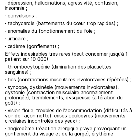
· dépression, hallucinations, agressivité, confusion,
insomnie ;
· convulsions ;
· tachycardie (battements du cœur trop rapides) ;
· anomalies du fonctionnement du foie ;
· urticaire ;
· œdème (gonflement) ;
Effets indésirables très rares (peut concerner jusqu’à 1
patient sur 10 000)
· thrombocytopénie (diminution des plaquettes
sanguines) ;
· tics (contractions musculaires involontaires répétées) ;
· syncope, dyskinésie (mouvements involontaires),
dystonie (contraction musculaire anormalement
prolongée), tremblements, dysgueusie (altération du
goût) ;
· vision floue, troubles de l’accommodation (difficultés à
voir de façon nette), crises oculogyres (mouvements
circulaires incontrôlés des yeux) ;
· angiœdème (réaction allergique grave provoquant un
gonflement du visage et de la gorge), érythème