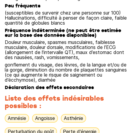
Peu fréquents
(susceptibles de survenir chez une personne sur 100)
Hallucinations, difficulté à penser de façon claire, faible
quantité de globules blancs
Fréquence indéterminée (ne peut être estimée
sur la base des données disponibles)
Douleur musculaire, spasmes musculaires, faiblesse
musculaire, douleur dorsale, modifications de l’ECG
(allongement de l’intervalle QT), maux d’estomac dont
des nausées, rash, vomissements,
gonflement du visage, des lèvres, de la langue et/ou de
la gorge, diminution du nombre de plaquettes sanguines
(ce qui augmente le risque de saignement ou
d’écchymose), diarrhée
Déclaration des effets secondaires
Liste des effets indésirables
possibles :
Amnésie
Angoisse
Asthénie
Perturbation du goût
Perte d'énergie