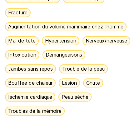
Fracture
Augmentation du volume mammaire chez l'homme
Mal de tête
Hypertension
Nerveux/nerveuse
Intoxication
Démangeaisons
Jambes sans repos
Trouble de la peau
Bouffée de chaleur
Lésion
Chute
Ischémie cardiaque
Peau sèche
Troubles de la mémoire