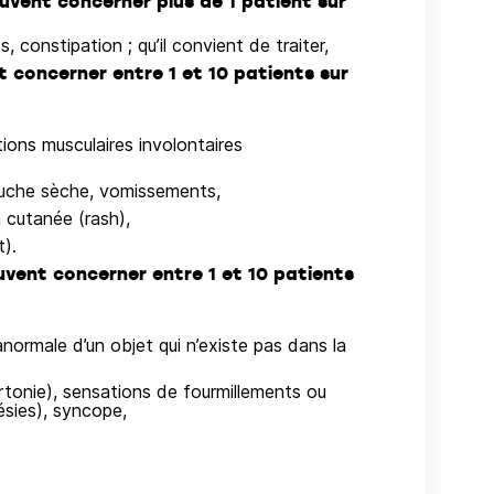
euvent concerner plus de 1 patient sur
 constipation ; qu’il convient de traiter,
t concerner entre 1 et 10 patients sur
ions musculaires involontaires
bouche sèche, vomissements,
n cutanée (rash),
t).
uvent concerner entre 1 et 10 patients
 anormale d’un objet qui n’existe pas dans la
rtonie), sensations de fourmillements ou
sies), syncope,