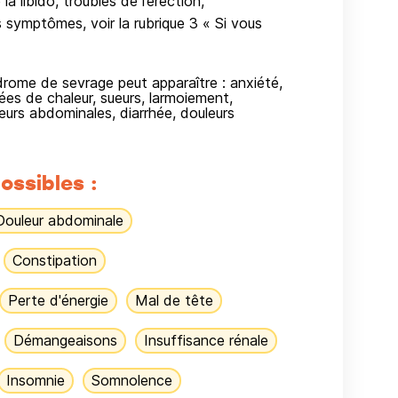
a libido, troubles de l’érection,
symptômes, voir la rubrique 3 « Si vous
drome de sevrage peut apparaître : anxiété,
uffées de chaleur, sueurs, larmoiement,
urs abdominales, diarrhée, douleurs
ossibles :
Douleur abdominale
Constipation
Perte d'énergie
Mal de tête
Démangeaisons
Insuffisance rénale
Insomnie
Somnolence