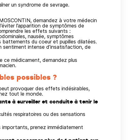
raîner un syndrome de sevrage.
par MOSCONTIN, demandez à votre médecin
’éviter l’apparition de symptômes de
prendre les effets suivants :
 abdominales, nausée, symptômes
 battements du coeur et pupilles dilatées.
entiment intense d’insatisfaction, de
on de ce médicament, demandez plus
macien.
bles possibles ?
ut provoquer des effets indésirables,
hez tout le monde.
s à surveiller et conduite à tenir le
cultés respiratoires ou des sensations
les importants, prenez immédiatement