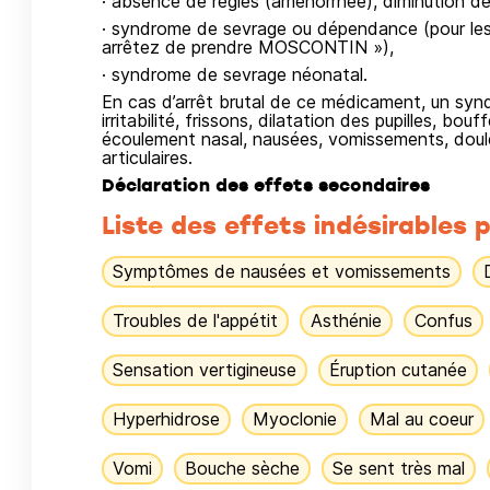
· absence de règles (aménorrhée), diminution de l
· syndrome de sevrage ou dépendance (pour les 
arrêtez de prendre MOSCONTIN »),
· syndrome de sevrage néonatal.
En cas d’arrêt brutal de ce médicament, un syn
irritabilité, frissons, dilatation des pupilles, bo
écoulement nasal, nausées, vomissements, doule
articulaires.
Déclaration des effets secondaires
Liste des effets indésirables p
Symptômes de nausées et vomissements
Troubles de l'appétit
Asthénie
Confus
Sensation vertigineuse
Éruption cutanée
Hyperhidrose
Myoclonie
Mal au coeur
Vomi
Bouche sèche
Se sent très mal