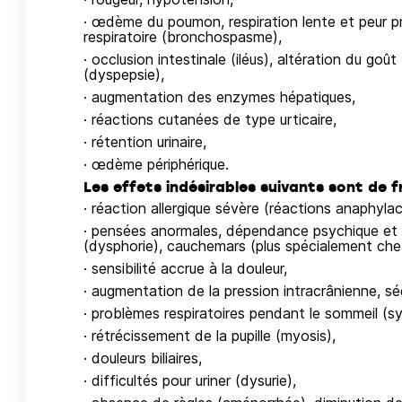
· œdème du poumon, respiration lente et peur pr
respiratoire (bronchospasme),
· occlusion intestinale (iléus), altération du goût
(dyspepsie),
· augmentation des enzymes hépatiques,
· réactions cutanées de type urticaire,
· rétention urinaire,
· œdème périphérique.
Les effets indésirables suivants sont de 
· réaction allergique sévère (réactions anaphyla
· pensées anormales, dépendance psychique et ph
(dysphorie), cauchemars (plus spécialement chez
· sensibilité accrue à la douleur,
· augmentation de la pression intracrânienne, sé
· problèmes respiratoires pendant le sommeil (
· rétrécissement de la pupille (myosis),
· douleurs biliaires,
· difficultés pour uriner (dysurie),