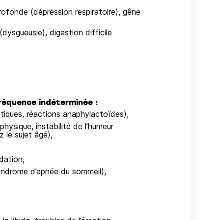
ofonde (dépression respiratoire), gêne
 (dysgueusie), digestion difficile
fréquence indéterminée :
ctiques, réactions anaphylactoïdes),
ysique, instabilité de l’humeur
 le sujet âgé),
dation,
syndrome d’apnée du sommeil),