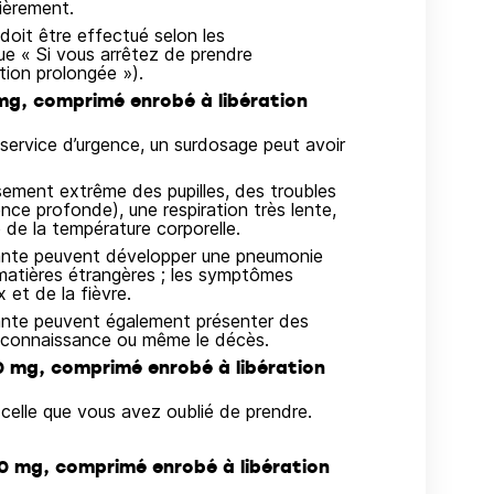
ièrement.
oit être effectué selon les
e « Si vous arrêtez de prendre
ion prolongée »).
mg, comprimé enrobé à libération
ervice d’urgence, un surdosage peut avoir
ssement extrême des pupilles, des troubles
nce profonde), une respiration très lente,
e de la température corporelle.
tante peuvent développer une pneumonie
matières étrangères ; les symptômes
et de la fièvre.
ante peuvent également présenter des
de connaissance ou même le décès.
0 mg, comprimé enrobé à libération
elle que vous avez oublié de prendre.
0 mg, comprimé enrobé à libération