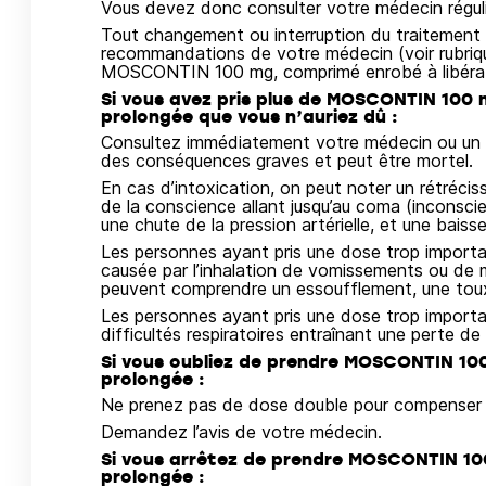
Vous devez donc consulter votre médecin régul
Tout changement ou interruption du traitement d
recommandations de votre médecin (voir rubriqu
MOSCONTIN 100 mg, comprimé enrobé à libérat
Si vous avez pris plus de MOSCONTIN 100 
prolongée que vous n’auriez dû :
Consultez immédiatement votre médecin ou un s
des conséquences graves et peut être mortel.
En cas d’intoxication, on peut noter un rétréci
de la conscience allant jusqu’au coma (inconscie
une chute de la pression artérielle, et une baiss
Les personnes ayant pris une dose trop impor
causée par l’inhalation de vomissements ou de 
peuvent comprendre un essoufflement, une toux 
Les personnes ayant pris une dose trop import
difficultés respiratoires entraînant une perte 
Si vous oubliez de prendre MOSCONTIN 10
prolongée :
Ne prenez pas de dose double pour compenser c
Demandez l’avis de votre médecin.
Si vous arrêtez de prendre MOSCONTIN 10
prolongée :