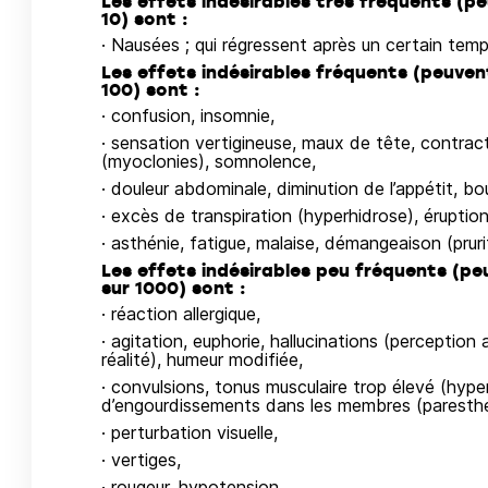
Les effets indésirables très fréquents (p
10) sont :
· Nausées ; qui régressent après un certain temps,
Les effets indésirables fréquents (peuven
100) sont :
· confusion, insomnie,
· sensation vertigineuse, maux de tête, contract
(myoclonies), somnolence,
· douleur abdominale, diminution de l’appétit, 
· excès de transpiration (hyperhidrose), éruptio
· asthénie, fatigue, malaise, démangeaison (pruri
Les effets indésirables peu fréquents (pe
sur 1000) sont :
· réaction allergique,
· agitation, euphorie, hallucinations (perception
réalité), humeur modifiée,
· convulsions, tonus musculaire trop élevé (hype
d’engourdissements dans les membres (paresthé
· perturbation visuelle,
· vertiges,
· rougeur, hypotension,