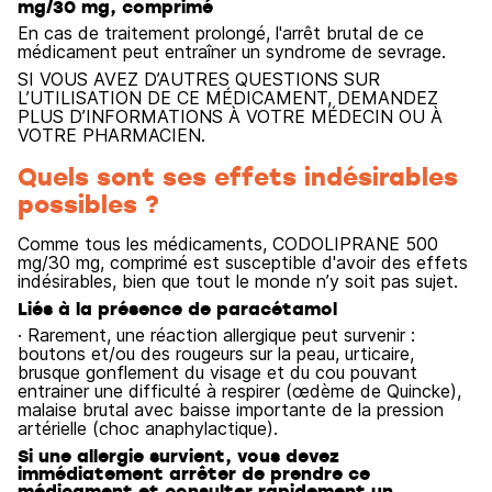
mg/30 mg, comprimé
En cas de traitement prolongé, l'arrêt brutal de ce
médicament peut entraîner un syndrome de sevrage.
SI VOUS AVEZ D’AUTRES QUESTIONS SUR
L’UTILISATION DE CE MÉDICAMENT, DEMANDEZ
PLUS D’INFORMATIONS À VOTRE MÉDECIN OU À
VOTRE PHARMACIEN.
Quels sont ses effets indésirables
possibles ?
Comme tous les médicaments, CODOLIPRANE 500
mg/30 mg, comprimé est susceptible d'avoir des effets
indésirables, bien que tout le monde n’y soit pas sujet.
Liés à la présence de paracétamol
· Rarement, une réaction allergique peut survenir :
boutons et/ou des rougeurs sur la peau, urticaire,
brusque gonflement du visage et du cou pouvant
entrainer une difficulté à respirer (œdème de Quincke),
malaise brutal avec baisse importante de la pression
artérielle (choc anaphylactique).
Si une allergie survient, vous devez
immédiatement arrêter de prendre ce
médicament et consulter rapidement un