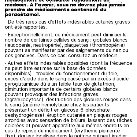
médecin. A l’avenir, vous ne devrez plus jamais
prendre de médicaments contenant du
paracétamol.
· De très rares cas d’effets indésirables cutanés graves
ont été rapportés.
· Exceptionnellement, ce médicament peut diminuer le
nombre de certaines cellules du sang : globules blancs
(leucopénie, neutropénie), plaquettes (thrombopénie)
pouvant se manifester par des saignements du nez ou
des gencives. Dans ce cas, consultez un médecin.
· Autres effets indésirables possibles (dont la fréquence
ne peut être estimée sur la base de données
disponibles) : troubles du fonctionnement du foie,
excès d'acide dans le sang causé par un excès d'acide
pyroglutamique dû à un faible taux de glutathion,
diminution importante de certains globules blancs
pouvant provoquer des infections graves
(agranulocytose), destruction des globules rouges dans
le sang (anémie hémolytique chez les patients
présentant un déficit en glucose-6-phosphate-
deshydrogénase), éruption cutanée en plaques rouges
arrondies avec sensation de brûlure, laissant des tâches
colorées et pouvant apparaître aux mêmes endroits en
cas de reprise du médicament (érythème pigmenté
fixe), douleur localisée dans la poitrine qui peut irradier