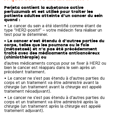
Perjeta contient la substance active
pertuzumab et est utilisé pour traiter les
patients adultes atteints d’un cancer du sein
quand :
• Le cancer du sein a été identifié comme étant de
type “HER2-positif” – votre médecin fera réaliser un
test pour le déterminer.
• Le cancer s’est étendu à d’autres parties du
corps, telles que les poumons ou le foie
(métastasé) et n’a pas été précédemment
traité avec des médicaments anticancéreux
(chimiothérapie) ou
d’autres médicaments conçus pour se fixer à HER2 ou
bien le cancer est réapparu dans le sein après un
précédent traitement.
• Le cancer ne s'est pas étendu à d'autres parties du
corps et un traitement va être administré avant la
chirurgie (un traitement avant la chirurgie est appelé
traitement néoadjuvant).
• Le cancer ne s'est pas étendu à d'autres parties du
corps et un traitement va être administré après la
chirurgie (un traitement après la chirurgie est appelé
traitement adjuvant).