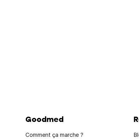
Goodmed
R
Comment ça marche ?
B