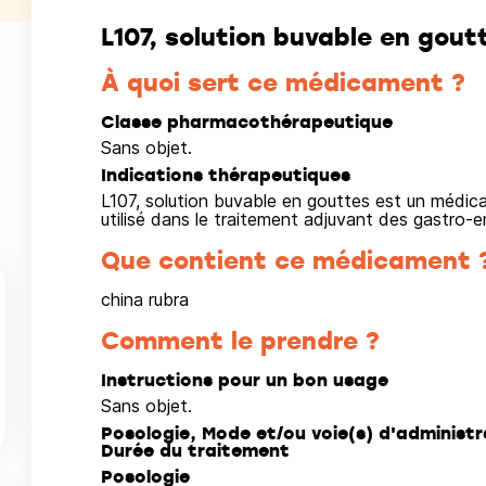
L107, solution buvable en gout
À quoi sert ce médicament ?
Classe pharmacothérapeutique
Sans objet.
Indications thérapeutiques
L107, solution buvable en gouttes est un médi
utilisé dans le traitement adjuvant des gastro-en
Que contient ce médicament 
china rubra
Comment le prendre ?
Instructions pour un bon usage
Sans objet.
Posologie, Mode et/ou voie(s) d'administr
Durée du traitement
Posologie