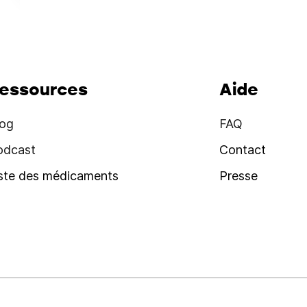
essources
Aide
log
FAQ
odcast
Contact
iste des médicaments
Presse