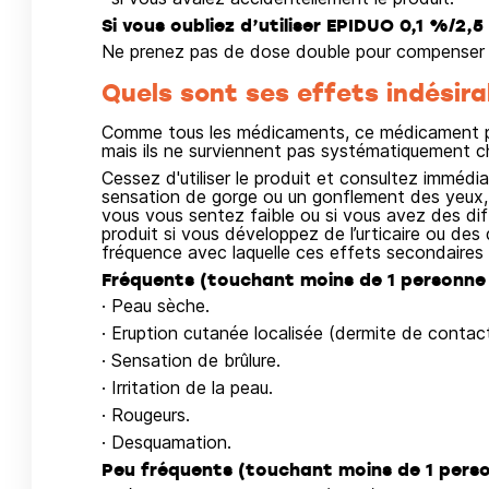
Si vous oubliez d’utiliser EPIDUO 0,1 %/2,5
Ne prenez pas de dose double pour compenser l
Quels sont ses effets indésira
Comme tous les médicaments, ce médicament pe
mais ils ne surviennent pas systématiquement c
Cessez d'utiliser le produit et consultez imméd
sensation de gorge ou un gonflement des yeux, d
vous vous sentez faible ou si vous avez des diffic
produit si vous développez de l’urticaire ou de
fréquence avec laquelle ces effets secondaires 
Fréquents (touchant moins de 1 personne 
· Peau sèche.
· Eruption cutanée localisée (dermite de contact 
· Sensation de brûlure.
· Irritation de la peau.
· Rougeurs.
· Desquamation.
Peu fréquents (touchant moins de 1 perso