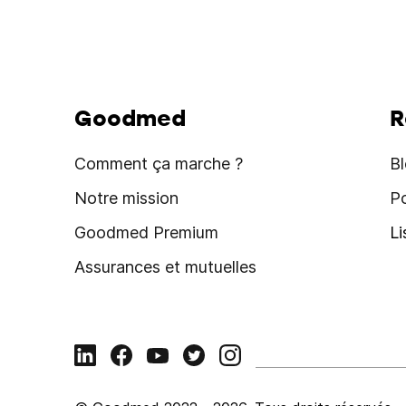
Goodmed
R
Comment ça marche ?
B
Notre mission
P
Goodmed Premium
L
Assurances et mutuelles