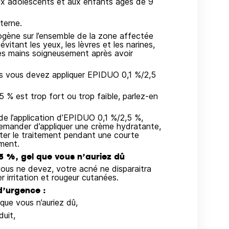
ux adolescents et aux enfants âgés de 9
terne.
gène sur l’ensemble de la zone affectée
évitant les yeux, les lèvres et les narines,
les mains soigneusement après avoir
s vous devez appliquer EPIDUO 0,1 %/2,5
 % est trop fort ou trop faible, parlez-en
 de l’application d’EPIDUO 0,1 %/2,5 %,
demander d’appliquer une crème hydratante,
êter le traitement pendant une courte
ement.
,5 %, gel que vous n’auriez dû
vous ne devez, votre acné ne disparaitra
 irritation et rougeur cutanées.
d’urgence :
que vous n’auriez dû,
duit,