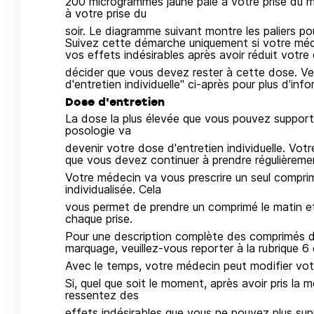
200 microgrammes jaune pâle à votre prise du
à votre prise du
soir. Le diagramme suivant montre les paliers pou
Suivez cette démarche uniquement si votre méde
vos effets indésirables après avoir réduit votr
décider que vous devez rester à cette dose. Veu
d'entretien individuelle" ci-après pour plus d'info
Dose d'entretien
La dose la plus élevée que vous pouvez support
posologie va
devenir votre dose d'entretien individuelle. Votr
que vous devez continuer à prendre régulièreme
Votre médecin va vous prescrire un seul compri
individualisée. Cela
vous permet de prendre un comprimé le matin et 
chaque prise.
Pour une description complète des comprimés d'
marquage, veuillez-vous reporter à la rubrique 6
Avec le temps, votre médecin peut modifier votr
Si, quel que soit le moment, après avoir pris l
ressentez des
effets indésirables que vous ne pouvez plus sup