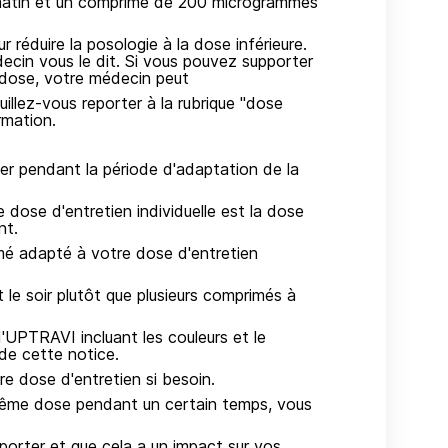
 matin et un comprimé de 200 microgrammes
r réduire la posologie à la dose inférieure.
cin vous le dit. Si vous pouvez supporter
e dose, votre médecin peut
illez-vous reporter à la rubrique "dose
rmation.
er pendant la période d'adaptation de la
e dose d'entretien individuelle est la dose
nt.
mé adapté à votre dose d'entretien
le soir plutôt que plusieurs comprimés à
UPTRAVI incluant les couleurs et le
 de cette notice.
e dose d'entretien si besoin.
a même dose pendant un certain temps, vous
porter et que cela a un impact sur vos