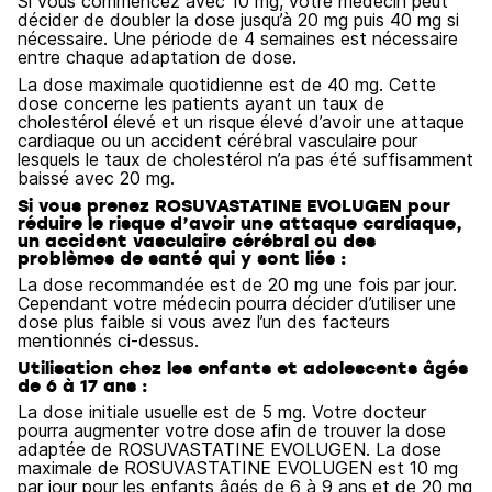
Si vous commencez avec 10 mg, votre médecin peut
décider de doubler la dose jusqu’à 20 mg puis 40 mg si
nécessaire. Une période de 4 semaines est nécessaire
entre chaque adaptation de dose.
La dose maximale quotidienne est de 40 mg. Cette
dose concerne les patients ayant un taux de
cholestérol élevé et un risque élevé d’avoir une attaque
cardiaque ou un accident cérébral vasculaire pour
lesquels le taux de cholestérol n’a pas été suffisamment
baissé avec 20 mg.
Si vous prenez ROSUVASTATINE EVOLUGEN pour
réduire le risque d’avoir une attaque cardiaque,
un accident vasculaire cérébral ou des
problèmes de santé qui y sont liés :
La dose recommandée est de 20 mg une fois par jour.
Cependant votre médecin pourra décider d’utiliser une
dose plus faible si vous avez l’un des facteurs
mentionnés ci-dessus.
Utilisation chez les enfants et adolescents âgés
de 6 à 17 ans :
La dose initiale usuelle est de 5 mg. Votre docteur
pourra augmenter votre dose afin de trouver la dose
adaptée de ROSUVASTATINE EVOLUGEN. La dose
maximale de ROSUVASTATINE EVOLUGEN est 10 mg
par jour pour les enfants âgés de 6 à 9 ans et de 20 mg