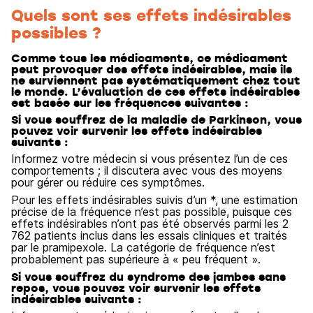
Quels sont ses effets indésirables
possibles ?
Comme tous les médicaments, ce médicament
peut provoquer des effets indésirables, mais ils
ne surviennent pas systématiquement chez tout
le monde. L’évaluation de ces effets indésirables
est basée sur les fréquences suivantes :
Si vous souffrez de la maladie de Parkinson, vous
pouvez voir survenir les effets indésirables
suivants :
Informez votre médecin si vous présentez l’un de ces
comportements ; il discutera avec vous des moyens
pour gérer ou réduire ces symptômes.
Pour les effets indésirables suivis d’un *, une estimation
précise de la fréquence n’est pas possible, puisque ces
effets indésirables n’ont pas été observés parmi les 2
762 patients inclus dans les essais cliniques et traités
par le pramipexole. La catégorie de fréquence n’est
probablement pas supérieure à « peu fréquent ».
Si vous souffrez du syndrome des jambes sans
repos, vous pouvez voir survenir les effets
indésirables suivants :