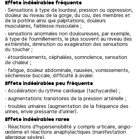
Effets indésirables fréquents
· Sensations à type de lourdeur, pression ou oppression,
douleur au niveau de la gorge, du cou, des membres et
de la poitrine ainsi que palpitations, douleurs
musculaires, faiblesse musculaire ;
· sensations anormales non douloureuses, par exemple,
à type de fourmillements, le plus souvent au niveau des
extrémités, diminution ou exagération des sensations
du toucher ;
· étourdissements, céphalées, somnolence, sensation
de chaleur ;
· fatigue, douleur abdominale, nausées, vomissements,
sécheresse buccale, difficulté à avaler.
Effets indésirables peu fréquents
· Accélération du rythme cardiaque (tachycardie) ;
· augmentations transitoires de la pression artérielle ;
· troubles urinaires (augmentation de la fréquence des
urines, envie pressante d'uriner).
Effets indésirables rares
· Réactions d’hypersensibilité y compris urticaire, angio-
œdème et réactions anaphylactiques (manifestation
allergique sévère).