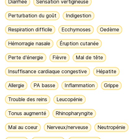
Diarrhée
Sensation vertigineuse
Perturbation du goût
Indigestion
Respiration difficile
Ecchymoses
Oedème
Hémorragie nasale
Éruption cutanée
Perte d'énergie
Fièvre
Mal de tête
Insuffisance cardiaque congestive
Hépatite
Allergie
PA basse
Inflammation
Grippe
Trouble des reins
Leucopénie
Tonus augmenté
Rhinopharyngite
Mal au coeur
Nerveux/nerveuse
Neutropénie