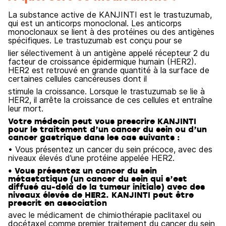
La substance active de KANJINTI est le trastuzumab,
qui est un anticorps monoclonal. Les anticorps
monoclonaux se lient à des protéines ou des antigènes
spécifiques. Le trastuzumab est conçu pour se
lier sélectivement à un antigène appelé récepteur 2 du
facteur de croissance épidermique humain (HER2).
HER2 est retrouvé en grande quantité à la surface de
certaines cellules cancéreuses dont il
stimule la croissance. Lorsque le trastuzumab se lie à
HER2, il arrête la croissance de ces cellules et entraîne
leur mort.
Votre médecin peut vous prescrire KANJINTI
pour le traitement d’un cancer du sein ou d’un
cancer gastrique dans les cas suivants :
• Vous présentez un cancer du sein précoce, avec des
niveaux élevés d’une protéine appelée HER2.
• Vous présentez un cancer du sein
métastatique (un cancer du sein qui s’est
diffusé au-delà de la tumeur initiale) avec des
niveaux élevés de HER2. KANJINTI peut être
prescrit en association
avec le médicament de chimiothérapie paclitaxel ou
docétaxel comme premier traitement du cancer du sein