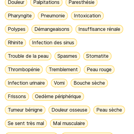
Douleur
Palpitations
Paresthésie
Pharyngite
Pneumonie
Intoxication
Polypes
Démangeaisons
Insuffisance rénale
Rhinite
Infection des sinus
Trouble de la peau
Spasmes
Stomatite
Thrombopénie
Tremblement
Peau rouge
Infection urinaire
Vomi
Bouche sèche
Frissons
Oedème périphérique
Tumeur bénigne
Douleur osseuse
Peau sèche
Se sent très mal
Mal musculaire