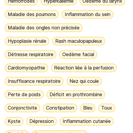
Hémorrodes
Hyperkaliémie
Oedème du larynx
Maladie des poumons
Inflammation du sein
Maladie des ongles non précisée
Hypoplasie rénale
Rash maculopapuleux
Détresse respiratoire
Oedème facial
Cardiomyopathie
Réaction liée à la perfusion
Insuffisance respiratoire
Nez qui coule
Perte de poids
Déficit en prothrombine
Conjonctivite
Constipation
Bleu
Toux
Kyste
Dépression
Inflammation cutanée