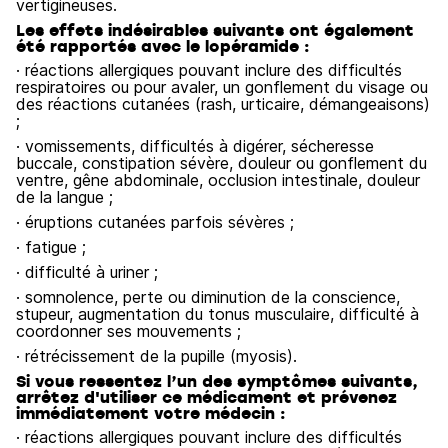
vertigineuses.
Les effets indésirables suivants ont également
été rapportés avec le lopéramide :
· réactions allergiques pouvant inclure des difficultés
respiratoires ou pour avaler, un gonflement du visage ou
des réactions cutanées (rash, urticaire, démangeaisons)
;
· vomissements, difficultés à digérer, sécheresse
buccale, constipation sévère, douleur ou gonflement du
ventre, gêne abdominale, occlusion intestinale, douleur
de la langue ;
· éruptions cutanées parfois sévères ;
· fatigue ;
· difficulté à uriner ;
· somnolence, perte ou diminution de la conscience,
stupeur, augmentation du tonus musculaire, difficulté à
coordonner ses mouvements ;
· rétrécissement de la pupille (myosis).
Si vous ressentez l’un des symptômes suivants,
arrêtez d'utiliser ce médicament et prévenez
immédiatement votre médecin :
· réactions allergiques pouvant inclure des difficultés