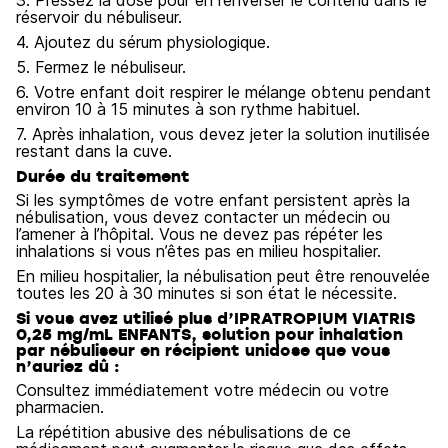
3. Pressez la dose pour en renverser le contenu dans le
réservoir du nébuliseur.
4. Ajoutez du sérum physiologique.
5. Fermez le nébuliseur.
6. Votre enfant doit respirer le mélange obtenu pendant
environ 10 à 15 minutes à son rythme habituel.
7. Après inhalation, vous devez jeter la solution inutilisée
restant dans la cuve.
Durée du traitement
Si les symptômes de votre enfant persistent après la
nébulisation, vous devez contacter un médecin ou
l’amener à l’hôpital. Vous ne devez pas répéter les
inhalations si vous n’êtes pas en milieu hospitalier.
En milieu hospitalier, la nébulisation peut être renouvelée
toutes les 20 à 30 minutes si son état le nécessite.
Si vous avez utilisé plus d’IPRATROPIUM VIATRIS
0,25 mg/mL ENFANTS, solution pour inhalation
par nébuliseur en récipient unidose que vous
n’auriez dû :
Consultez immédiatement votre médecin ou votre
pharmacien.
La répétition abusive des nébulisations de ce