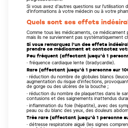
Si vous avez d'autres questions sur l'utilisati
d'informations à votre médecin ou à votre phar
Quels sont ses effets indésira
Comme tous les médicaments, ce médicament pe
mais ils ne surviennent pas systématiquement c
Si vous remarquez l’un des effets indésira
prendre ce médicament et contactez vot
Peu fréquent (affectant jusqu’à 1 personn
· fréquence cardiaque lente (bradycardie).
Rare (affectant jusqu’à 1 personne sur 10
· réduction du nombre de globules blancs (leuco
augmentation du risque d’infections, provoquant 
de gorge ou des ulcères de la bouche ;
· réduction du nombre de plaquettes dans le s
contusions et des saignements inattendus duran
· inflammation du foie (hépatite), avec des sym
peau ou du blanc des yeux, des douleurs abdomina
Très rare (affectant jusqu’à 1 personne su
· détresse respiratoire aiguë (les signes compre