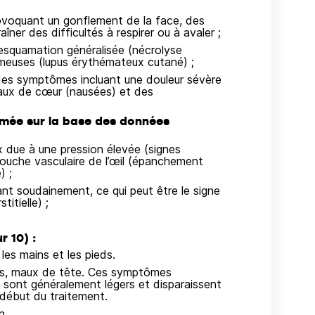
provoquant un gonflement de la face, des
îner des difficultés à respirer ou à avaler ;
esquamation généralisée (nécrolyse
meuses (lupus érythémateux cutané) ;
des symptômes incluant une douleur sévère
aux de cœur (nausées) et des
imée sur la base des données
ux due à une pression élevée (signes
couche vasculaire de l’œil (épanchement
) ;
nt soudainement, ce qui peut être le signe
itielle) ;
r 10) :
les mains et les pieds.
nts, maux de tête. Ces symptômes
s sont généralement légers et disparaissent
 début du traitement.
n.