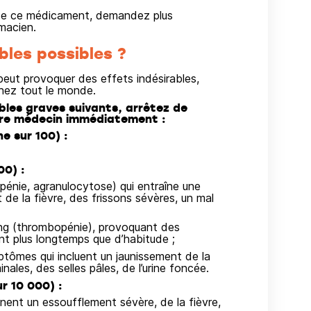
on de ce médicament, demandez plus
macien.
bles possibles ?
ut provoquer des effets indésirables,
hez tout le monde.
bles graves suivants, arrêtez de
re médecin immédiatement :
e sur 100) :
00) :
pénie, agranulocytose) qui entraîne une
de la fièvre, des frissons sévères, un mal
ang (thrombopénie), provoquant des
t plus longtemps que d’habitude ;
ptômes qui incluent un jaunissement de la
les, des selles pâles, de l’urine foncée.
r 10 000) :
nnent un essoufflement sévère, de la fièvre,