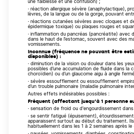
une faiblesse et une confusion) ;
· réaction allergique sévère (anaphylactique), 
lèvres, de la langue ou de la gorge, pouvant entra
· réactions cutanées sévères avec cloques et d
épidermique toxique) ou plaques rouges et squa
· inflammation du pancréas (pancréatite) avec 
dans le haut de l’estomac, souvent avec des m
vomissements.
Inconnue (fréquence ne pouvant être est
disponibles) :
· diminution de la vision ou douleur dans les ye
possibles d’une accumulation de fluide dans la 
choroïdien) ou d’un glaucome aigu à angle fermé
· sévère essoufflement ou essoufflement empira
d’un trouble pulmonaire (maladie pulmonaire interst
Autres effets indésirables possibles :
Fréquent (affectant jusqu’à 1 personne su
· sensation de froid ou d'engourdissement dans 
· se sentir fatigué (épuisement), étourdisseme
apparaissent surtout au début du traitement. Il
habituellement dans les 1 à 2 semaines après le
· nausées, vomissements, diarrhées, constipatio