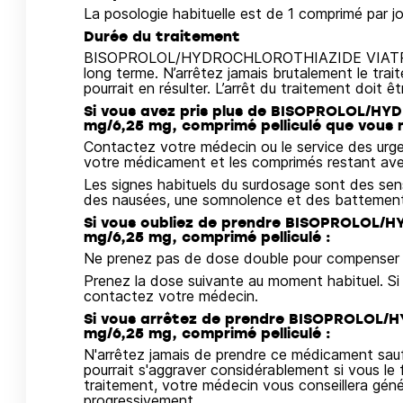
La posologie habituelle est de 1 comprimé par jo
Durée du traitement
BISOPROLOL/HYDROCHLOROTHIAZIDE VIATRIS, c
long terme. N’arrêtez jamais brutalement le tra
pourrait en résulter. L’arrêt du traitement doit 
Si vous avez pris plus de BISOPROLOL/H
mg/6,25 mg, comprimé pelliculé que vous n
Contactez votre médecin ou le service des urg
votre médicament et les comprimés restant ave
Les signes habituels du surdosage sont des sen
des nausées, une somnolence et des battements c
Si vous oubliez de prendre BISOPROLOL/
mg/6,25 mg, comprimé pelliculé :
Ne prenez pas de dose double pour compenser l
Prenez la dose suivante au moment habituel. Si 
contactez votre médecin.
Si vous arrêtez de prendre BISOPROLOL/
mg/6,25 mg, comprimé pelliculé :
N'arrêtez jamais de prendre ce médicament sauf
pourrait s'aggraver considérablement si vous le 
traitement, votre médecin vous conseillera gén
progressivement.