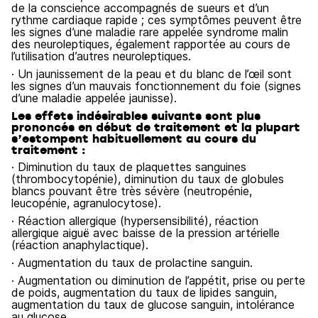
de la conscience accompagnés de sueurs et d’un
rythme cardiaque rapide ; ces symptômes peuvent être
les signes d’une maladie rare appelée syndrome malin
des neuroleptiques, également rapportée au cours de
l’utilisation d’autres neuroleptiques.
· Un jaunissement de la peau et du blanc de l’œil sont
les signes d’un mauvais fonctionnement du foie (signes
d’une maladie appelée jaunisse).
Les effets indésirables suivants sont plus
prononcés en début de traitement et la plupart
s’estompent habituellement au cours du
traitement :
· Diminution du taux de plaquettes sanguines
(thrombocytopénie), diminution du taux de globules
blancs pouvant être très sévère (neutropénie,
leucopénie, agranulocytose).
· Réaction allergique (hypersensibilité), réaction
allergique aiguë avec baisse de la pression artérielle
(réaction anaphylactique).
· Augmentation du taux de prolactine sanguin.
· Augmentation ou diminution de l’appétit, prise ou perte
de poids, augmentation du taux de lipides sanguin,
augmentation du taux de glucose sanguin, intolérance
au glucose.