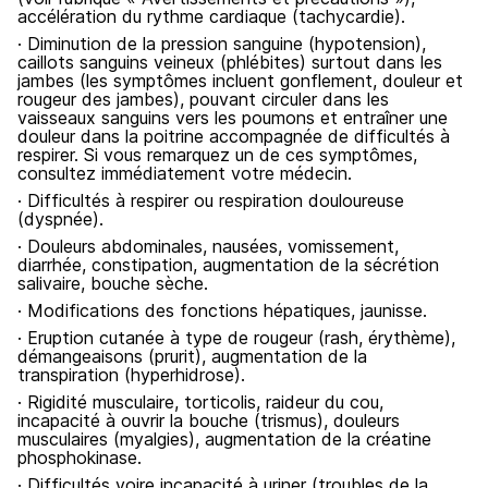
accélération du rythme cardiaque (tachycardie).
· Diminution de la pression sanguine (hypotension),
caillots sanguins veineux (phlébites) surtout dans les
jambes (les symptômes incluent gonflement, douleur et
rougeur des jambes), pouvant circuler dans les
vaisseaux sanguins vers les poumons et entraîner une
douleur dans la poitrine accompagnée de difficultés à
respirer. Si vous remarquez un de ces symptômes,
consultez immédiatement votre médecin.
· Difficultés à respirer ou respiration douloureuse
(dyspnée).
· Douleurs abdominales, nausées, vomissement,
diarrhée, constipation, augmentation de la sécrétion
salivaire, bouche sèche.
· Modifications des fonctions hépatiques, jaunisse.
· Eruption cutanée à type de rougeur (rash, érythème),
démangeaisons (prurit), augmentation de la
transpiration (hyperhidrose).
· Rigidité musculaire, torticolis, raideur du cou,
incapacité à ouvrir la bouche (trismus), douleurs
musculaires (myalgies), augmentation de la créatine
phosphokinase.
· Difficultés voire incapacité à uriner (troubles de la