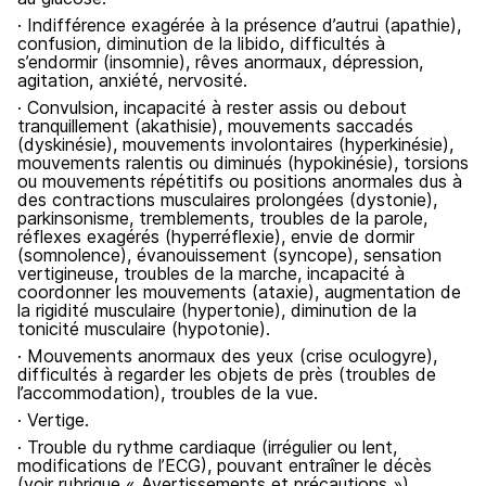
· Indifférence exagérée à la présence d’autrui (apathie),
confusion, diminution de la libido, difficultés à
s’endormir (insomnie), rêves anormaux, dépression,
agitation, anxiété, nervosité.
· Convulsion, incapacité à rester assis ou debout
tranquillement (akathisie), mouvements saccadés
(dyskinésie), mouvements involontaires (hyperkinésie),
mouvements ralentis ou diminués (hypokinésie), torsions
ou mouvements répétitifs ou positions anormales dus à
des contractions musculaires prolongées (dystonie),
parkinsonisme, tremblements, troubles de la parole,
réflexes exagérés (hyperréflexie), envie de dormir
(somnolence), évanouissement (syncope), sensation
vertigineuse, troubles de la marche, incapacité à
coordonner les mouvements (ataxie), augmentation de
la rigidité musculaire (hypertonie), diminution de la
tonicité musculaire (hypotonie).
· Mouvements anormaux des yeux (crise oculogyre),
difficultés à regarder les objets de près (troubles de
l’accommodation), troubles de la vue.
· Vertige.
· Trouble du rythme cardiaque (irrégulier ou lent,
modifications de l’ECG), pouvant entraîner le décès
(voir rubrique « Avertissements et précautions »),