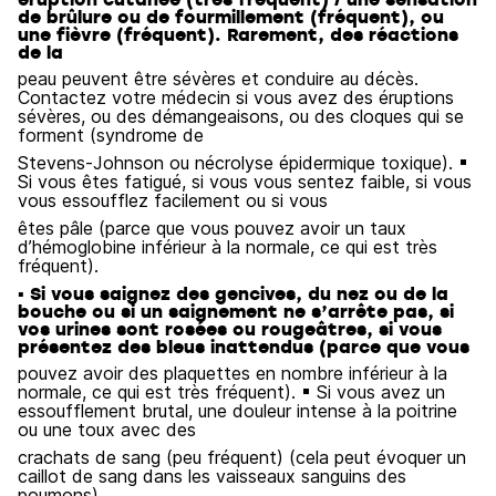
de brûlure ou de fourmillement (fréquent), ou
une fièvre (fréquent). Rarement, des réactions
de la
peau peuvent être sévères et conduire au décès.
Contactez votre médecin si vous avez des éruptions
sévères, ou des démangeaisons, ou des cloques qui se
forment (syndrome de
Stevens-Johnson ou nécrolyse épidermique toxique). ▪
Si vous êtes fatigué, si vous vous sentez faible, si vous
vous essoufflez facilement ou si vous
êtes pâle (parce que vous pouvez avoir un taux
d’hémoglobine inférieur à la normale, ce qui est très
fréquent).
▪ Si vous saignez des gencives, du nez ou de la
bouche ou si un saignement ne s’arrête pas, si
vos urines sont rosées ou rougeâtres, si vous
présentez des bleus inattendus (parce que vous
pouvez avoir des plaquettes en nombre inférieur à la
normale, ce qui est très fréquent). ▪ Si vous avez un
essoufflement brutal, une douleur intense à la poitrine
ou une toux avec des
crachats de sang (peu fréquent) (cela peut évoquer un
caillot de sang dans les vaisseaux sanguins des
poumons).