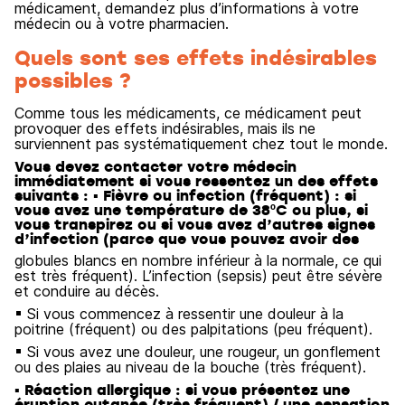
médicament, demandez plus d’informations à votre
médecin ou à votre pharmacien.
Quels sont ses effets indésirables
possibles ?
Comme tous les médicaments, ce médicament peut
provoquer des effets indésirables, mais ils ne
surviennent pas systématiquement chez tout le monde.
Vous devez contacter votre médecin
immédiatement si vous ressentez un des effets
suivants : ▪ Fièvre ou infection (fréquent) : si
vous avez une température de 38ºC ou plus, si
vous transpirez ou si vous avez d’autres signes
d’infection (parce que vous pouvez avoir des
globules blancs en nombre inférieur à la normale, ce qui
est très fréquent). L’infection (sepsis) peut être sévère
et conduire au décès.
▪ Si vous commencez à ressentir une douleur à la
poitrine (fréquent) ou des palpitations (peu fréquent).
▪ Si vous avez une douleur, une rougeur, un gonflement
ou des plaies au niveau de la bouche (très fréquent).
▪ Réaction allergique : si vous présentez une
éruption cutanée (très fréquent) / une sensation