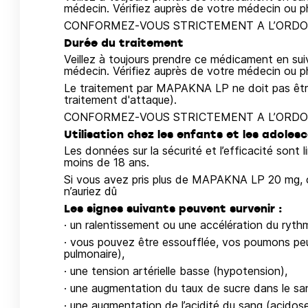
médecin. Vérifiez auprès de votre médecin ou 
CONFORMEZ‑VOUS STRICTEMENT A L’ORDO
Durée du traitement
Veillez à toujours prendre ce médicament en su
médecin. Vérifiez auprès de votre médecin ou 
Le traitement par MAPAKNA LP ne doit pas être 
traitement d'attaque).
CONFORMEZ‑VOUS STRICTEMENT A L’ORDO
Utilisation chez les enfants et les adoles
Les données sur la sécurité et l’efficacité sont 
moins de 18 ans.
Si vous avez pris plus de MAPAKNA LP 20 mg, c
n’auriez dû
Les signes suivants peuvent survenir :
· un ralentissement ou une accélération du ryth
· vous pouvez être essoufflée, vos poumons peu
pulmonaire),
· une tension artérielle basse (hypotension),
· une augmentation du taux de sucre dans le sa
· une augmentation de l’acidité du sang (acidos