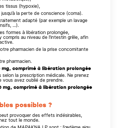
es tissus (hypoxie),
r jusqu’à la perte de conscience (coma).
traitement adapté (par exemple un lavage
nsifs, …).
les formes à libération prolongée,
y compris au niveau de l'intestin grêle, afin
active.
otre pharmacien de la prise concomitante
re pharmacien.
 mg, comprimé à libération prolongée
 selon la prescription médicale. Ne prenez
 vous avez oublié de prendre.
0 mg, comprimé à libération prolongée
bles possibles ?
ut provoquer des effets indésirables,
hez tout le monde.
lisation de MAPAKNA LP sont : l’œdème aigu