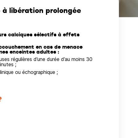
 libération prolongée
s calciques sélectifs à effets
’accouchement en cas de menace
es enceintes adultes :
uses régulières d’une durée d’au moins 30
nutes ;
linique ou échographique ;
?