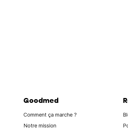
Goodmed
R
Comment ça marche ?
B
Notre mission
P