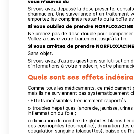
vous n’auriez dû
Si vous avez dépassé la dose prescrite, consu
pharmacien. Une surveillance et un traitement vo
emportez les comprimés restants ou la boîte av
Si vous oubliez de prendre NORFLOXACINE
Ne prenez pas de dose double pour compenser l
Veillez à suivre votre traitement jusqu'à la fin.
Si vous arrêtez de prendre NORFLOXACINE
Sans objet.
Si vous avez d’autres questions sur l’utilisati
d’informations à votre médecin, votre pharmacien
Quels sont ses effets indésira
Comme tous les médicaments, ce médicament pe
mais ils ne surviennent pas systématiquement c
· Effets indésirables fréquemment rapportés :
o troubles hépatiques (anorexie, jaunisse, urines
inflammation du foie ;
o diminution du nombre de globules blancs (leu
des éosinophiles (éosinophilie), diminution des c
coagulation sanguine (plaquettes), baisse de l’h