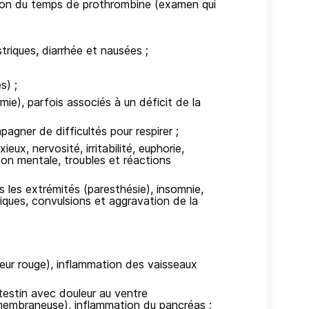
tion du temps de prothrombine (examen qui
riques, diarrhée et nausées ;
s) ;
ie), parfois associés à un déficit de la
agner de difficultés pour respirer ;
eux, nervosité, irritabilité, euphorie,
sion mentale, troubles et réactions
 les extrémités (paresthésie), insomnie,
iques, convulsions et aggravation de la
eur rouge), inflammation des vaisseaux
testin avec douleur au ventre
embraneuse), inflammation du pancréas ;