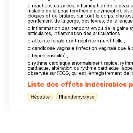
o réactions cutanées, inflammation de la peau a
maladie de la peau (érythème polymorphe), lésio
cloques et de brûlures sur tout le corps, photose
gonflement de la gorge, des lèvres, de la langue
o inflammation des tendons et/ou de la gaine sy
articulaires, inflammation des articulations ;
o atteinte rénale dont néphrite interstitielle ;
o candidose vaginale (infection vaginale due à
o hypersensibilité ;
o rythme cardiaque anormalement rapide, rythme 
cardiaque, altération du rythme cardiaque (appel
observée sur l’ECG, qui est l’enregistrement de l’
Liste des effets indésirables p
Hépatite
Rhabdomyolyse