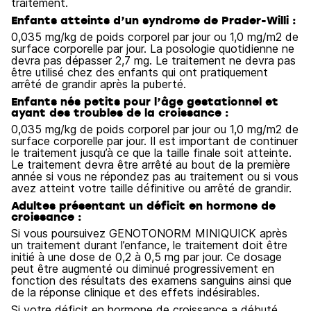
traitement.
Enfants atteints d’un syndrome de Prader-Willi :
0,035 mg/kg de poids corporel par jour ou 1,0 mg/m2 de
surface corporelle par jour. La posologie quotidienne ne
devra pas dépasser 2,7 mg. Le traitement ne devra pas
être utilisé chez des enfants qui ont pratiquement
arrêté de grandir après la puberté.
Enfants nés petits pour l’âge gestationnel et
ayant des troubles de la croissance :
0,035 mg/kg de poids corporel par jour ou 1,0 mg/m2 de
surface corporelle par jour. Il est important de continuer
le traitement jusqu’à ce que la taille finale soit atteinte.
Le traitement devra être arrêté au bout de la première
année si vous ne répondez pas au traitement ou si vous
avez atteint votre taille définitive ou arrêté de grandir.
Adultes présentant un déficit en hormone de
croissance :
Si vous poursuivez GENOTONORM MINIQUICK après
un traitement durant l’enfance, le traitement doit être
initié à une dose de 0,2 à 0,5 mg par jour. Ce dosage
peut être augmenté ou diminué progressivement en
fonction des résultats des examens sanguins ainsi que
de la réponse clinique et des effets indésirables.
Si votre déficit en hormone de croissance a débuté