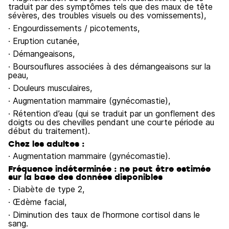
traduit par des symptômes tels que des maux de tête
sévères, des troubles visuels ou des vomissements),
· Engourdissements / picotements,
· Eruption cutanée,
· Démangeaisons,
· Boursouflures associées à des démangeaisons sur la
peau,
· Douleurs musculaires,
· Augmentation mammaire (gynécomastie),
· Rétention d’eau (qui se traduit par un gonflement des
doigts ou des chevilles pendant une courte période au
début du traitement).
Chez les adultes :
· Augmentation mammaire (gynécomastie).
Fréquence indéterminée : ne peut être estimée
sur la base des données disponibles
· Diabète de type 2,
· Œdème facial,
· Diminution des taux de l’hormone cortisol dans le
sang.