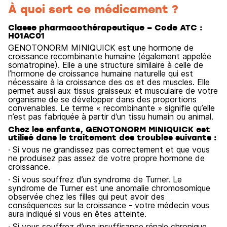
À quoi sert ce médicament ?
Classe pharmacothérapeutique – Code ATC :
H01AC01
GENOTONORM MINIQUICK est une hormone de
croissance recombinante humaine (également appelée
somatropine). Elle a une structure similaire à celle de
l’hormone de croissance humaine naturelle qui est
nécessaire à la croissance des os et des muscles. Elle
permet aussi aux tissus graisseux et musculaire de votre
organisme de se développer dans des proportions
convenables. Le terme « recombinante » signifie qu’elle
n’est pas fabriquée à partir d’un tissu humain ou animal.
Chez les enfants, GENOTONORM MINIQUICK est
utilisé dans le traitement des troubles suivants :
· Si vous ne grandissez pas correctement et que vous
ne produisez pas assez de votre propre hormone de
croissance.
· Si vous souffrez d’un syndrome de Turner. Le
syndrome de Turner est une anomalie chromosomique
observée chez les filles qui peut avoir des
conséquences sur la croissance - votre médecin vous
aura indiqué si vous en êtes atteinte.
· Si vous souffrez d’une insuffisance rénale chronique