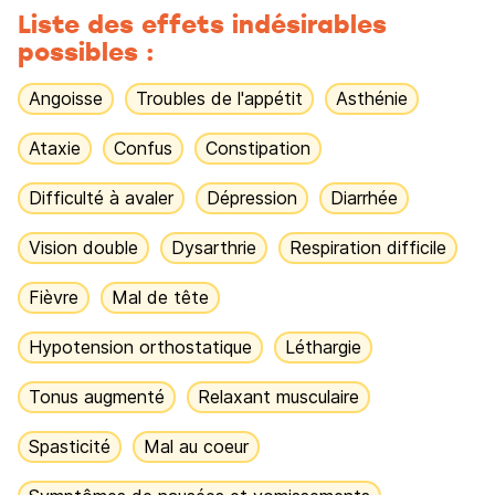
Liste des effets indésirables
possibles :
Angoisse
Troubles de l'appétit
Asthénie
Ataxie
Confus
Constipation
Difficulté à avaler
Dépression
Diarrhée
Vision double
Dysarthrie
Respiration difficile
Fièvre
Mal de tête
Hypotension orthostatique
Léthargie
Tonus augmenté
Relaxant musculaire
Spasticité
Mal au coeur