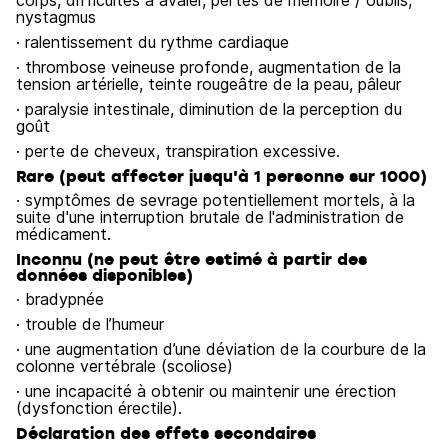
corps, difficultés à avaler, pertes de mémoire / oublis,
nystagmus
· ralentissement du rythme cardiaque
· thrombose veineuse profonde, augmentation de la
tension artérielle, teinte rougeâtre de la peau, pâleur
· paralysie intestinale, diminution de la perception du
goût
· perte de cheveux, transpiration excessive.
Rare (peut affecter jusqu'à 1 personne sur 1000)
· symptômes de sevrage potentiellement mortels, à la
suite d'une interruption brutale de l'administration de
médicament.
Inconnu (ne peut être estimé à partir des
données disponibles)
· bradypnée
· trouble de l’humeur
· une augmentation d’une déviation de la courbure de la
colonne vertébrale (scoliose)
· une incapacité à obtenir ou maintenir une érection
(dysfonction érectile).
Déclaration des effets secondaires