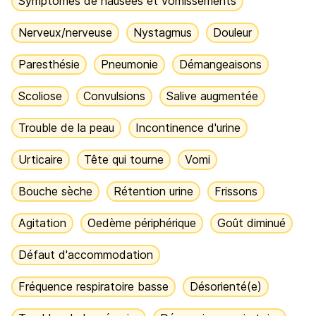
Symptômes de nausées et vomissements
Nerveux/nerveuse
Nystagmus
Douleur
Paresthésie
Pneumonie
Démangeaisons
Scoliose
Convulsions
Salive augmentée
Trouble de la peau
Incontinence d'urine
Urticaire
Tête qui tourne
Vomi
Bouche sèche
Rétention urine
Frissons
Agitation
Oedème périphérique
Goût diminué
Défaut d'accommodation
Fréquence respiratoire basse
Désorienté(e)