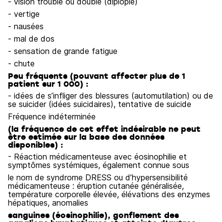
- vision trouble ou double (diplopie)
- vertige
- nausées
- mal de dos
- sensation de grande fatigue
- chute
Peu fréquents (pouvant affecter plus de 1
patient sur 1 000) :
- idées de s’infliger des blessures (automutilation) ou de
se suicider (idées suicidaires), tentative de suicide
Fréquence indéterminée
(la fréquence de cet effet indésirable ne peut
être estimée sur la base des données
disponibles) :
- Réaction médicamenteuse avec éosinophilie et
symptômes systémiques, également connue sous
le nom de syndrome DRESS ou d’hypersensibilité
médicamenteuse : éruption cutanée généralisée,
température corporelle élevée, élévations des enzymes
hépatiques, anomalies
sanguines (éosinophilie), gonflement des