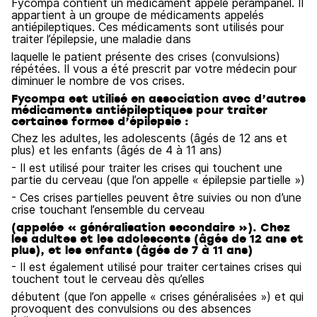
Fycompa contient un médicament appelé pérampanel. Il
appartient à un groupe de médicaments appelés
antiépileptiques. Ces médicaments sont utilisés pour
traiter l’épilepsie, une maladie dans
laquelle le patient présente des crises (convulsions)
répétées. Il vous a été prescrit par votre médecin pour
diminuer le nombre de vos crises.
Fycompa est utilisé en association avec d’autres
médicaments antiépileptiques pour traiter
certaines formes d’épilepsie :
Chez les adultes, les adolescents (âgés de 12 ans et
plus) et les enfants (âgés de 4 à 11 ans)
- Il est utilisé pour traiter les crises qui touchent une
partie du cerveau (que l’on appelle « épilepsie partielle »)
- Ces crises partielles peuvent être suivies ou non d’une
crise touchant l’ensemble du cerveau
(appelée « généralisation secondaire »). Chez
les adultes et les adolescents (âgés de 12 ans et
plus), et les enfants (âgés de 7 à 11 ans)
- Il est également utilisé pour traiter certaines crises qui
touchent tout le cerveau dès qu’elles
débutent (que l’on appelle « crises généralisées ») et qui
provoquent des convulsions ou des absences