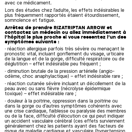
avec ce médicament.
Lors des études chez l’adulte, les effets indésirables le
plus fréquemment rapportés étaient étourdissement,
somnolence et fatigue.
Arrêtez de prendre RIZATRIPTAN ARROW et
contactez un médecin ou allez immédiatement à
l’hôpital le plus proche si vous ressentez l’un des
symptômes suivants :
· réaction allergique parfois très sévère ou menaçant le
pronostic vital, incluant gonflement du visage, urticaire
de la langue et de la gorge, difficulté respiratoire ou de
déglutition – effet indésirable peu fréquent ;
· diminution brutale de la pression artérielle (angio-
odème, choc anaphylactique) – effet indésirable rare ;
· réaction cutanée sévère incluant un décollement de la
peau avec ou sans fièvre (nécrolyse épidermique
toxique) – effet indésirable rare ;
· douleur à la poitrine, oppression dans la poitrine ou
dans la gorge ou d’autres symptômes cohérents avec
une crise cardiaque, faiblesse ou paralysie des membres
ou de la face, difficulté d’élocution ce qui peut indiquer
un accident vasculaire cérébral (ces effets surviennent
généralement chez les patients ayant des facteurs de
risque de maladie cardiaque et vasculaire (hypertension