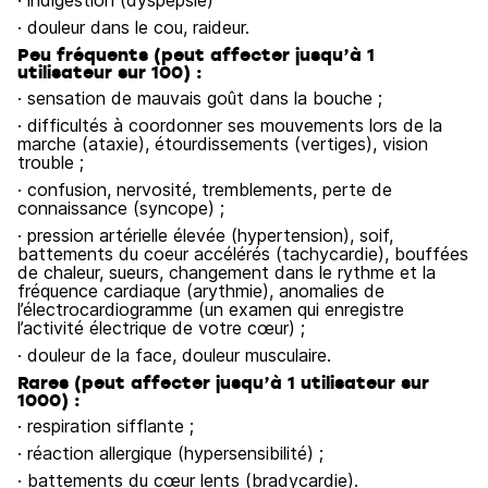
· indigestion (dyspepsie)
· douleur dans le cou, raideur.
Peu fréquents (peut affecter jusqu’à 1
utilisateur sur 100) :
· sensation de mauvais goût dans la bouche ;
· difficultés à coordonner ses mouvements lors de la
marche (ataxie), étourdissements (vertiges), vision
trouble ;
· confusion, nervosité, tremblements, perte de
connaissance (syncope) ;
· pression artérielle élevée (hypertension), soif,
battements du coeur accélérés (tachycardie), bouffées
de chaleur, sueurs, changement dans le rythme et la
fréquence cardiaque (arythmie), anomalies de
l’électrocardiogramme (un examen qui enregistre
l’activité électrique de votre cœur) ;
· douleur de la face, douleur musculaire.
Rares (peut affecter jusqu’à 1 utilisateur sur
1000) :
· respiration sifflante ;
· réaction allergique (hypersensibilité) ;
· battements du cœur lents (bradycardie).