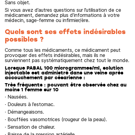
Sans objet.
Si vous avez d’autres questions sur l’utilisation de ce
médicament, demandez plus d’informations à votre
médecin, sage-femme ou infirmier/ère.
Quels sont ses effets indésirables
possibles ?
Comme tous les médicaments, ce médicament peut
provoquer des effets indésirables, mais ils ne
surviennent pas systématiquement chez tout le monde.
Lorsque PABAL 100 microgrammes/ml, solution
injectable est administré dans une veine après
accouchement par césarienne :
Très fréquents : pouvant être observés chez au
moins 1 femme sur 10
· Nausées.
· Douleurs à l’estomac.
· Démangeaisons.
· Bouffées vasomotrices (rougeur de la peau).
· Sensation de chaleur.
· Baisse de la pression artérielle.