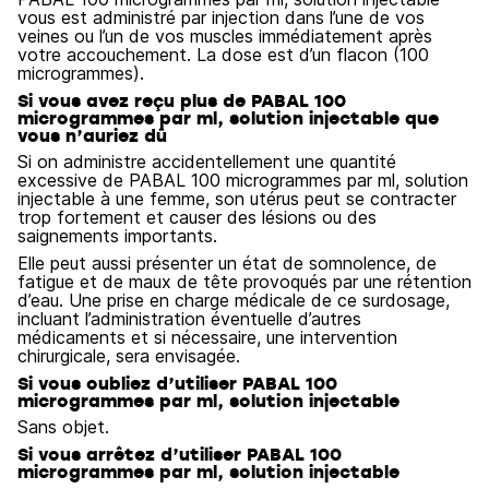
vous est administré par injection dans l’une de vos
veines ou l’un de vos muscles immédiatement après
votre accouchement. La dose est d’un flacon (100
microgrammes).
Si vous avez reçu plus de PABAL 100
microgrammes par ml, solution injectable que
vous n’auriez dû
Si on administre accidentellement une quantité
excessive de PABAL 100 microgrammes par ml, solution
injectable à une femme, son utérus peut se contracter
trop fortement et causer des lésions ou des
saignements importants.
Elle peut aussi présenter un état de somnolence, de
fatigue et de maux de tête provoqués par une rétention
d’eau. Une prise en charge médicale de ce surdosage,
incluant l’administration éventuelle d’autres
médicaments et si nécessaire, une intervention
chirurgicale, sera envisagée.
Si vous oubliez d’utiliser PABAL 100
microgrammes par ml, solution injectable
Sans objet.
Si vous arrêtez d’utiliser PABAL 100
microgrammes par ml, solution injectable