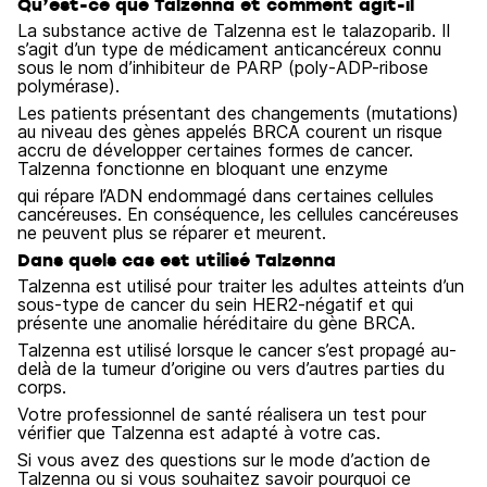
Qu’est-ce que Talzenna et comment agit-il
La substance active de Talzenna est le talazoparib. Il
s’agit d’un type de médicament anticancéreux connu
sous le nom d’inhibiteur de PARP (poly-ADP-ribose
polymérase).
Les patients présentant des changements (mutations)
au niveau des gènes appelés BRCA courent un risque
accru de développer certaines formes de cancer.
Talzenna fonctionne en bloquant une enzyme
qui répare l’ADN endommagé dans certaines cellules
cancéreuses. En conséquence, les cellules cancéreuses
ne peuvent plus se réparer et meurent.
Dans quels cas est utilisé Talzenna
Talzenna est utilisé pour traiter les adultes atteints d’un
sous-type de cancer du sein HER2-négatif et qui
présente une anomalie héréditaire du gène BRCA.
Talzenna est utilisé lorsque le cancer s’est propagé au-
delà de la tumeur d’origine ou vers d’autres parties du
corps.
Votre professionnel de santé réalisera un test pour
vérifier que Talzenna est adapté à votre cas.
Si vous avez des questions sur le mode d’action de
Talzenna ou si vous souhaitez savoir pourquoi ce